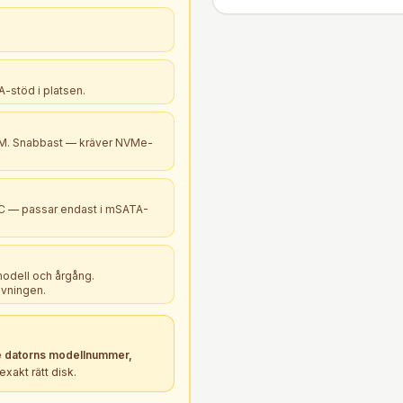
-stöd i platsen.
B+M. Snabbast — kräver NVMe-
PC — passar endast i mSATA-
modell och årgång.
ivningen.
 datorns modellnummer,
xakt rätt
disk
.