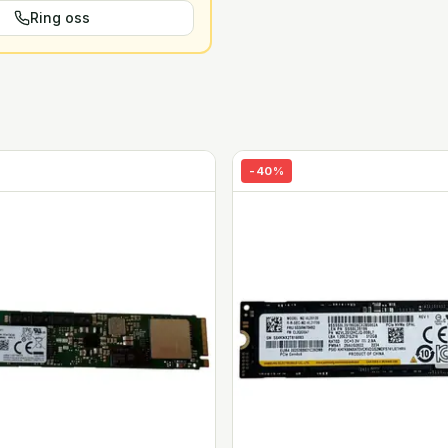
Ring oss
-
40
%