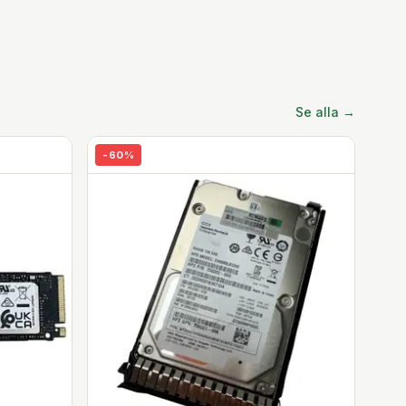
Se alla →
-
60
%