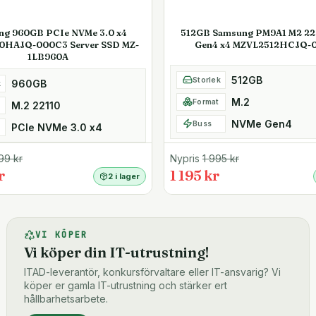
ng 960GB PCIe NVMe 3.0 x4
512GB Samsung PM9A1 M2 2
0HAJQ-000C3 Server SSD MZ-
Gen4 x4 MZVL2512HCJQ-
1LB960A
512GB
Storlek
960GB
k
M.2
Format
M.2 22110
NVMe Gen4
Buss
PCIe NVMe 3.0 x4
99
kr
Nypris
1 995
kr
r
1 195 kr
2 i lager
VI KÖPER
Vi köper din IT-utrustning!
ITAD-leverantör, konkursförvaltare eller IT-ansvarig? Vi
köper er gamla IT-utrustning och stärker ert
hållbarhetsarbete.