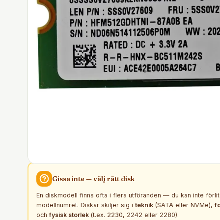
Gissa inte — välj rätt
disk
En diskmodell finns ofta i flera utföranden — du kan inte förli
modellnumret. Diskar skiljer sig i
teknik
(SATA eller NVMe),
f
och
fysisk storlek
(t.ex. 2230, 2242 eller 2280).