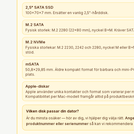
2,5" SATA SSD
100×70×7 mm. Ersätter en vanlig 2,5"-hårddisk.
M.2 SATA
Fysisk storlek: M.2 2280 (22×80 mm), nyckel B+M. Kräver SATA
M.2 NVMe
Fysiska storlekar: M.2 2230, 2242 och 2280, nyckel M eller 
stöd.
mSATA
50,8×29,85 mm. Äldre kompakt format för bärbara och mini-
plats.
Apple-diskar
Apple använder unika kontakter och format som varierar per 
Kompatibilitet per Mac-modell framgår alltid på produktbeskr
Vilken
disk
passar din dator?
Är du minsta osäker — hör av dig, vi hjälper dig välja rätt.
Ange
produktnummer eller serienummer
så kan vi rekommendera e