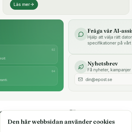
Läs mer
Fråga vår AI-assi
Hjälp att välja rätt dat
specifikationer på vårt
0
2
oll.
Nyhetsbrev
Få nyheter, kampanjer 
0
4
anti.
e
Företaget
Den här webbsidan använder cookies
är
Om oss
Större inköp?