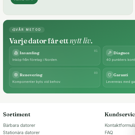
VÅR METOD
nytt liv
Varje dator får ett
.
0
1
Insamling
Diagnos
Inköp från företag i Norden.
40 punkters kontr
0
3
Renovering
Garanti
Komponenter byts vid behov.
Levereras med gar
Sortiment
Kundservic
Bärbara datorer
Kontaktformul
Stationära datorer
FAQ