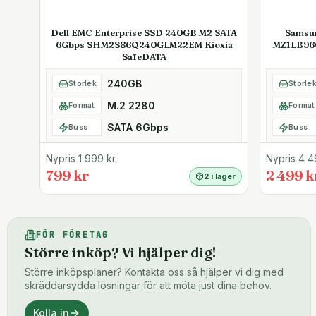
Dell EMC Enterprise SSD 240GB M2 SATA
Samsu
6Gbps SHM2S86Q240GLM22EM Kioxia
MZ1LB96
SafeDATA
240GB
Storlek
Storle
M.2 2280
Format
Format
SATA 6Gbps
Buss
Buss
Nypris
1 999
kr
Nypris
4 4
799 kr
2 499 k
2 i lager
FÖR FÖRETAG
Större inköp? Vi hjälper dig!
Större inköpsplaner? Kontakta oss så hjälper vi dig med
skräddarsydda lösningar för att möta just dina behov.
Kolla in