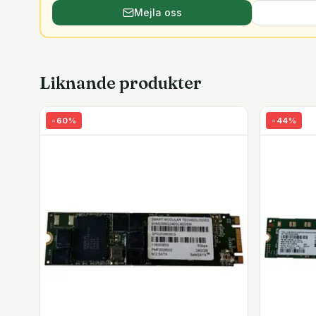
Mejla oss
Liknande produkter
-
60
%
-
44
%