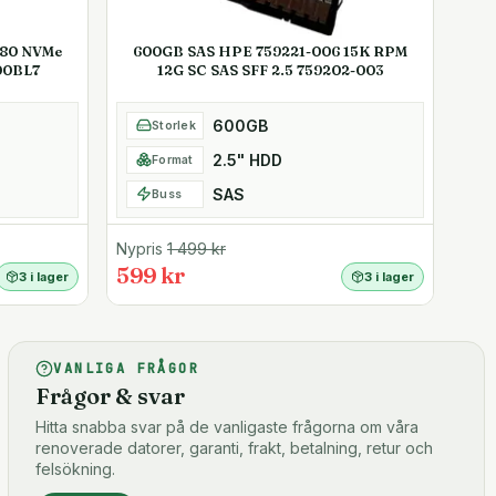
280 NVMe
600GB SAS HPE 759221-006 15K RPM
00BL7
12G SC SAS SFF 2.5 759202-003
600GB
Storlek
2.5" HDD
Format
SAS
Buss
Nypris
1 499
kr
599 kr
3 i lager
3 i lager
VANLIGA FRÅGOR
Frågor & svar
Hitta snabba svar på de vanligaste frågorna om våra
renoverade datorer, garanti, frakt, betalning, retur och
felsökning.