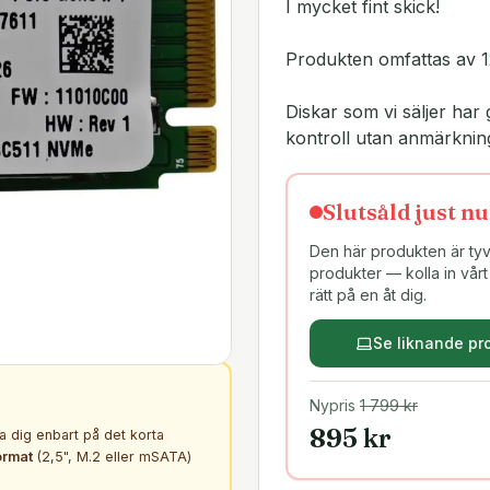
I mycket fint skick!
Produkten omfattas av 1
Diskar som vi säljer h
kontroll utan anmärknin
Slutsåld just nu
Den här produkten är tyvä
produkter — kolla in vårt 
rätt på en åt dig.
Se liknande pr
Nypris
1 799
kr
895
kr
ta dig enbart på det korta
ormat
(2,5", M.2 eller mSATA)