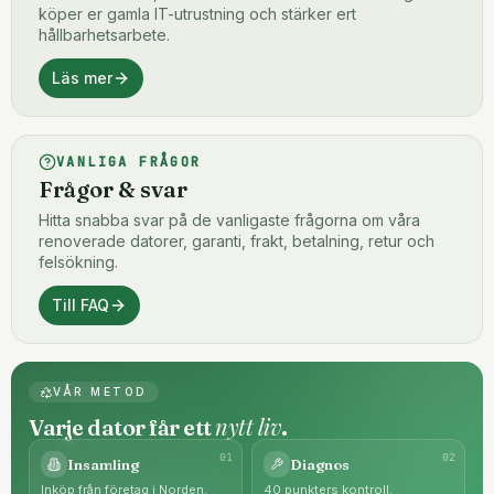
köper er gamla IT-utrustning och stärker ert
hållbarhetsarbete.
Läs mer
VANLIGA FRÅGOR
Frågor & svar
Hitta snabba svar på de vanligaste frågorna om våra
renoverade datorer, garanti, frakt, betalning, retur och
felsökning.
Till FAQ
VÅR METOD
nytt liv
Varje dator får ett
.
0
1
0
2
Insamling
Diagnos
Inköp från företag i Norden.
40 punkters kontroll.