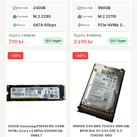
Kioxia SafeDATA
240GB
960GB
Storlek
Storlek
M.2 2280
M.2 22110
Format
Format
SATA 6Gbps
PCIe NVMe 3.0 x4
Buss
Buss
Nypris
1 999
kr
Nypris
4 499
kr
799 kr
2 499 kr
2 i lager
2 i lager
-
40
%
-
60
%
512GB Samsung PM9A1 M2 2280
600GB SAS HPE 759221-006 15K
NVMe Gen4 x4 MZVL2512HCJQ-
RPM 12G SC SAS SFF 2.5
00BL7
759202-003