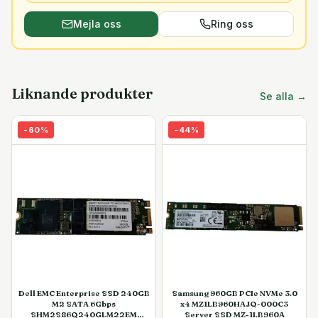
Mejla oss
Ring oss
Liknande produkter
Se alla →
-
60
%
-
44
%
Dell EMC Enterprise SSD 240GB
Samsung 960GB PCIe NVMe 3.0
M2 SATA 6Gbps
x4 MZ1LB960HAJQ-000C3
SHM2S86Q240GLM22EM
Server SSD MZ-1LB960A