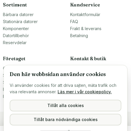
Sortiment
Kundservice
Bärbara datorer
Kontaktformulär
Stationära datorer
FAQ
Komponenter
Frakt & leverans
Datortillbehör
Betalning
Reservdelar
Företaget
Kontakt & butik
Om oss
Teknikfronten Sverige AB
Den här webbsidan använder cookies
Malmö, Sverige
Större inköp?
info@teknikfronten.se
Sälj till oss
Vi använder cookies för att driva sajten, mäta trafik och
Köpvillkor
ÖPPETTIDER
visa relevanta annonser.
Läs mer i vår cookiepolicy.
Mån–Fre 10–16
Integritetspolicy
Hitta hit →
Tillåt alla cookies
Tillåt bara nödvändiga cookies