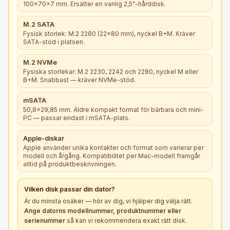
100×70×7 mm. Ersätter en vanlig 2,5"-hårddisk.
M.2 SATA
Fysisk storlek: M.2 2280 (22×80 mm), nyckel B+M. Kräver
SATA-stöd i platsen.
M.2 NVMe
Fysiska storlekar: M.2 2230, 2242 och 2280, nyckel M eller
B+M. Snabbast — kräver NVMe-stöd.
mSATA
50,8×29,85 mm. Äldre kompakt format för bärbara och mini-
PC — passar endast i mSATA-plats.
Apple-diskar
Apple använder unika kontakter och format som varierar per
modell och årgång. Kompatibilitet per Mac-modell framgår
alltid på produktbeskrivningen.
Vilken
disk
passar din dator?
Är du minsta osäker — hör av dig, vi hjälper dig välja rätt.
Ange datorns modellnummer, produktnummer eller
serienummer
så kan vi rekommendera exakt rätt
disk
.