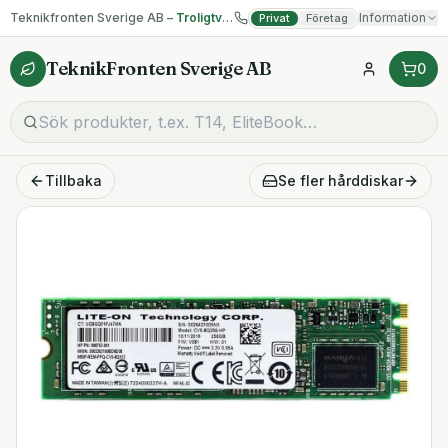
Teknikfronten Sverige AB –
Troligtvis billigast på begagnad IT!
Information
Privat
Företag
TeknikFronten Sverige AB
0
Tillbaka
Se fler
hårddiskar