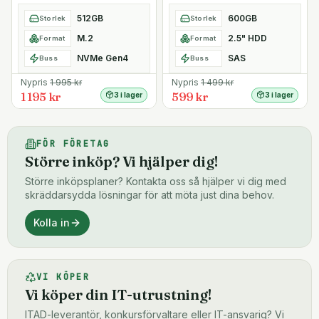
512GB
600GB
Storlek
Storlek
M.2
2.5" HDD
Format
Format
NVMe Gen4
SAS
Buss
Buss
Nypris
1 995
kr
Nypris
1 499
kr
1 195 kr
599 kr
3 i lager
3 i lager
FÖR FÖRETAG
Större inköp? Vi hjälper dig!
Större inköpsplaner? Kontakta oss så hjälper vi dig med
skräddarsydda lösningar för att möta just dina behov.
Kolla in
VI KÖPER
Vi köper din IT-utrustning!
ITAD-leverantör, konkursförvaltare eller IT-ansvarig? Vi