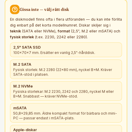
Gissa inte — välj rätt
disk
En diskmodell finns ofta i flera utföranden — du kan inte förlita
dig enbart på det korta modellnumret. Diskar skiljer sig i
teknik
(SATA eller NVMe),
format
(2,5", M.2 eller mSATA) och
fysisk storlek
(t.ex. 2230, 2242 eller 2280).
2,5" SATA SSD
100×70×7 mm. Ersätter en vanlig 2,5"-hårddisk.
M.2 SATA
Fysisk storlek: M.2 2280 (22×80 mm), nyckel B+M. Kräver
SATA-stöd i platsen.
M.2 NVMe
Fysiska storlekar: M.2 2230, 2242 och 2280, nyckel M eller
B+M. Snabbast — kräver NVMe-stöd.
mSATA
50,8×29,85 mm. Äldre kompakt format för bärbara och mini-
PC — passar endast i mSATA-plats.
Apple-diskar