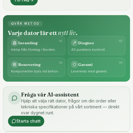
VÅR METOD
nytt liv
Varje dator får ett
.
0
1
0
2
Insamling
Diagnos
Inköp från företag i Norden.
40 punkters kontroll.
0
3
0
4
Renovering
Garanti
Komponenter byts vid behov.
Levereras med garanti.
Fråga vår AI-assistent
Hjälp att välja rätt dator, frågor om din order eller
tekniska specifikationer på vårt sortiment — direkt
svar dygnet runt.
Starta chatt