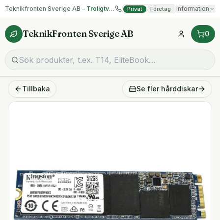
Teknikfronten Sverige AB –
Troligtvis billigast på begagnad IT!
Information
Privat
Företag
TeknikFronten Sverige AB
0
Tillbaka
Se fler
hårddiskar