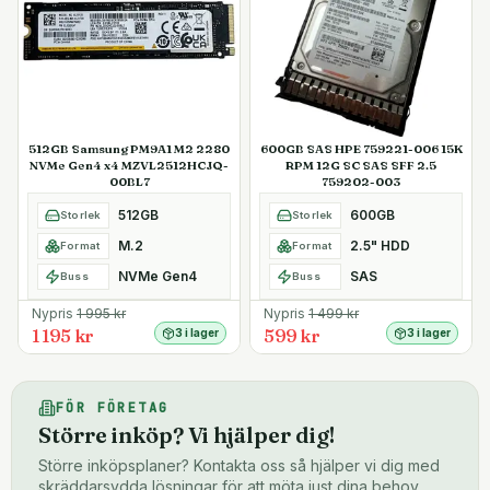
512GB Samsung PM9A1 M2 2280
600GB SAS HPE 759221-006 15K
NVMe Gen4 x4 MZVL2512HCJQ-
RPM 12G SC SAS SFF 2.5
00BL7
759202-003
512GB
600GB
Storlek
Storlek
M.2
2.5" HDD
Format
Format
NVMe Gen4
SAS
Buss
Buss
Nypris
1 995
kr
Nypris
1 499
kr
1 195 kr
599 kr
3 i lager
3 i lager
FÖR FÖRETAG
Större inköp? Vi hjälper dig!
Större inköpsplaner? Kontakta oss så hjälper vi dig med
skräddarsydda lösningar för att möta just dina behov.