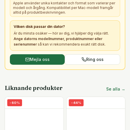
Apple använder unika kontakter och format som varierar per
modell och årgång. Kompatibilitet per Mac-modell framgår
alltid på produktbeskrivningen.
Vilken
disk
passar din dator?
Är du minsta osäker — hör av dig, vi hjälper dig välja rätt.
Ange datorns modellnummer, produktnummer eller
serienummer
så kan vi rekommendera exakt rätt
disk
.
Mejla oss
Ring oss
Liknande produkter
Se alla →
-
60
%
-
44
%