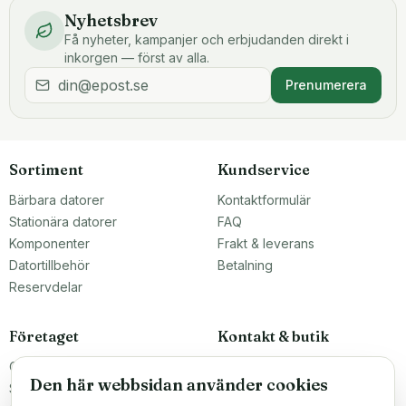
Nyhetsbrev
Få nyheter, kampanjer och erbjudanden direkt i
inkorgen — först av alla.
Prenumerera
Sortiment
Kundservice
Bärbara datorer
Kontaktformulär
Stationära datorer
FAQ
Komponenter
Frakt & leverans
Datortillbehör
Betalning
Reservdelar
Företaget
Kontakt & butik
Om oss
Teknikfronten Sverige AB
Den här webbsidan använder cookies
Malmö, Sverige
Större inköp?