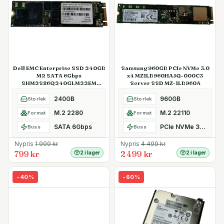
Dell EMC Enterprise SSD 240GB
Samsung 960GB PCIe NVMe 3.0
M2 SATA 6Gbps
x4 MZ1LB960HAJQ-000C3
SHM2S86Q240GLM22EM
Server SSD MZ-1LB960A
Kioxia SafeDATA
240GB
960GB
Storlek
Storlek
M.2 2280
M.2 22110
Format
Format
SATA 6Gbps
PCIe NVMe 3.0 x4
Buss
Buss
Nypris
1 999
kr
Nypris
4 499
kr
799 kr
2 499 kr
2 i lager
2 i lager
-
40
%
-
60
%