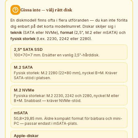
Gissa inte — välj rätt
disk
En diskmodell finns ofta i flera utföranden — du kan inte förlita
dig enbart på det korta modellnumret. Diskar skiljer sig i
teknik
(SATA eller NVMe),
format
(2,5", M.2 eller mSATA) och
fysisk storlek
(t.ex. 2230, 2242 eller 2280).
2,5" SATA SSD
100×70×7 mm. Ersätter en vanlig 2,5"-hårddisk.
M.2 SATA
Fysisk storlek: M.2 2280 (22×80 mm), nyckel B+M. Kräver
SATA-stöd i platsen.
M.2 NVMe
Fysiska storlekar: M.2 2230, 2242 och 2280, nyckel M eller
B+M. Snabbast — kräver NVMe-stöd.
mSATA
50,8×29,85 mm. Äldre kompakt format för bärbara och mini-
PC — passar endast i mSATA-plats.
Apple-diskar