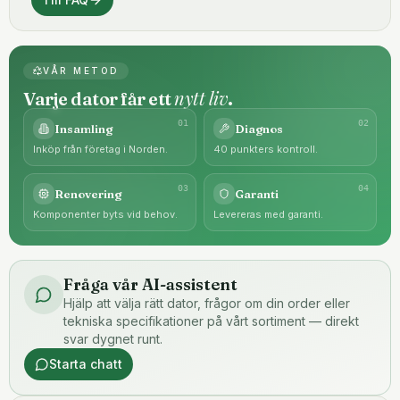
VÅR METOD
nytt liv
Varje dator får ett
.
0
1
0
2
Insamling
Diagnos
Inköp från företag i Norden.
40 punkters kontroll.
0
3
0
4
Renovering
Garanti
Komponenter byts vid behov.
Levereras med garanti.
Fråga vår AI-assistent
Hjälp att välja rätt dator, frågor om din order eller
tekniska specifikationer på vårt sortiment — direkt
svar dygnet runt.
Starta chatt