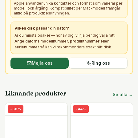
Apple använder unika kontakter och format som varierar per
modell och årgång. Kompatibilitet per Mac-modell framgår
alltid på produktbeskrivningen.
Vilken
disk
passar din dator?
Är du minsta osäker — hör av dig, vi hjälper dig välja rätt.
Ange datorns modellnummer, produktnummer eller
serienummer
så kan vi rekommendera exakt rätt
disk
.
Mejla oss
Ring oss
Liknande produkter
Se alla →
-
60
%
-
44
%