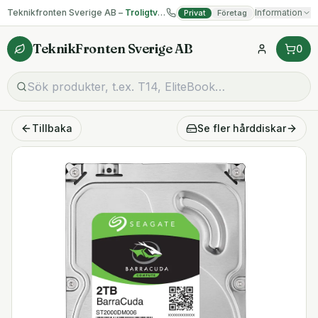
Teknikfronten Sverige AB –
Troligtvis billigast på begagnad IT!
Information
Privat
Företag
TeknikFronten Sverige AB
0
Tillbaka
Se fler
hårddiskar