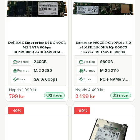
Dell EMC Enterprise SSD 240GB
Samsung 960GB PCIe NVMe 3.0
M2 SATA 6Gbps
x4 MZ1LB960HAJQ-000C3
SHM2S86Q240GLM22EM
Server SSD MZ-1LB960A
Kioxia SafeDATA
240GB
960GB
Storlek
Storlek
M.2 2280
M.2 22110
Format
Format
SATA 6Gbps
PCIe NVMe 3.0 x4
Buss
Buss
Nypris
1 999
kr
Nypris
4 499
kr
799 kr
2 499 kr
2 i lager
2 i lager
-
40
%
-
60
%