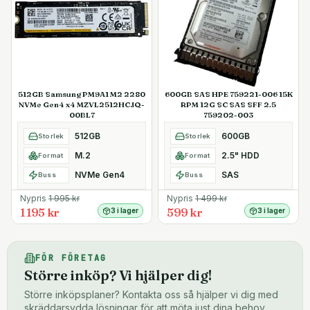
512GB Samsung PM9A1 M2 2280
600GB SAS HPE 759221-006 15K
NVMe Gen4 x4 MZVL2512HCJQ-
RPM 12G SC SAS SFF 2.5
00BL7
759202-003
512GB
600GB
Storlek
Storlek
M.2
2.5" HDD
Format
Format
NVMe Gen4
SAS
Buss
Buss
Nypris
1 995
kr
Nypris
1 499
kr
1 195 kr
599 kr
3 i lager
3 i lager
FÖR FÖRETAG
Större inköp? Vi hjälper dig!
Större inköpsplaner? Kontakta oss så hjälper vi dig med
skräddarsydda lösningar för att möta just dina behov.