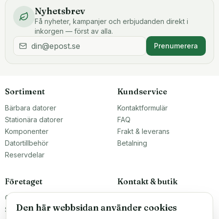
Nyhetsbrev
Få nyheter, kampanjer och erbjudanden direkt i
inkorgen — först av alla.
Prenumerera
Sortiment
Kundservice
Bärbara datorer
Kontaktformulär
Stationära datorer
FAQ
Komponenter
Frakt & leverans
Datortillbehör
Betalning
Reservdelar
Företaget
Kontakt & butik
Om oss
Teknikfronten Sverige AB
Den här webbsidan använder cookies
Malmö, Sverige
Större inköp?