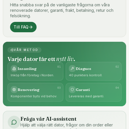
Hitta snabba svar på de vanligaste frågorna om våra
renoverade datorer, garanti, frakt, betalning, retur och
felsökning.
Till FAQ
VÅR METOD
nytt liv
Varje dator får ett
.
0
1
0
2
Insamling
Diagnos
Inköp från företag i Norden.
40 punkters kontroll.
0
3
0
4
Renovering
Garanti
Komponenter byts vid behov.
Levereras med garanti.
Fråga vår AI-assistent
Hjälp att välja rätt dator, frågor om din order eller