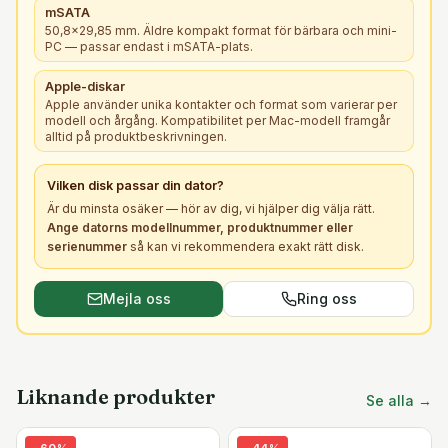
mSATA
50,8×29,85 mm. Äldre kompakt format för bärbara och mini-
PC — passar endast i mSATA-plats.
Apple-diskar
Apple använder unika kontakter och format som varierar per
modell och årgång. Kompatibilitet per Mac-modell framgår
alltid på produktbeskrivningen.
Vilken
disk
passar din dator?
Är du minsta osäker — hör av dig, vi hjälper dig välja rätt.
Ange datorns modellnummer, produktnummer eller
serienummer
så kan vi rekommendera exakt rätt
disk
.
Mejla oss
Ring oss
Liknande produkter
Se alla →