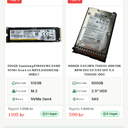
512GB Samsung PM9A1 M2 2280
600GB SAS HPE 759221-006 15K
NVMe Gen4 x4 MZVL2512HCJQ-
RPM 12G SC SAS SFF 2.5
00BL7
759202-003
512GB
600GB
Storlek
Storlek
M.2
2.5" HDD
Format
Format
NVMe Gen4
SAS
Buss
Buss
Nypris
1 995
kr
Nypris
1 499
kr
1 195 kr
599 kr
3 i lager
3 i lager