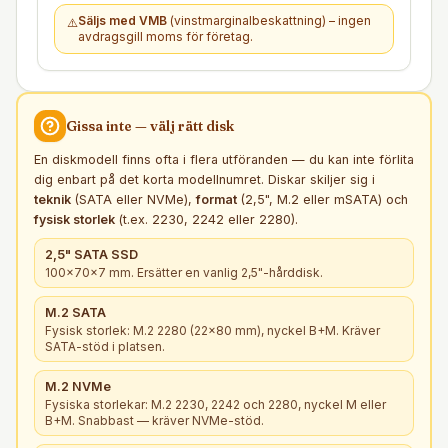
Säljs med VMB
(vinstmarginalbeskattning) – ingen
⚠️
avdragsgill moms för företag.
Gissa inte — välj rätt
disk
En diskmodell finns ofta i flera utföranden — du kan inte förlita
dig enbart på det korta modellnumret. Diskar skiljer sig i
teknik
(SATA eller NVMe),
format
(2,5", M.2 eller mSATA) och
fysisk storlek
(t.ex. 2230, 2242 eller 2280).
2,5" SATA SSD
100×70×7 mm. Ersätter en vanlig 2,5"-hårddisk.
M.2 SATA
Fysisk storlek: M.2 2280 (22×80 mm), nyckel B+M. Kräver
SATA-stöd i platsen.
M.2 NVMe
Fysiska storlekar: M.2 2230, 2242 och 2280, nyckel M eller
B+M. Snabbast — kräver NVMe-stöd.