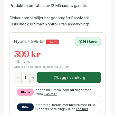
Produkten omfattas av 12 Månaders garanti.
Diskar som vi säljer har genomgått PassMark
DiskCheckup Smart kontroll utan anmärkning!
Nypris
1 399
kr
14 i lager
-
57
%
599 kr
inkl. moms
Lägsta pris senaste 30 dagarna:
599
kr
−
+
Lägg i varukorg
Shoppa nu. Betala inom
60 dagar
med
Klarna
Klarna.
Läs mer
För företag: betala mot
faktura
med Billie.
Billie
30 dagars betalningsvillkor.
Läs mer