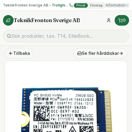
Teknikfronten Sverige AB –
Troligtvis billigast på begagnad IT!
Information
Privat
Företag
TeknikFronten Sverige AB
0
Tillbaka
Se fler
hårddiskar