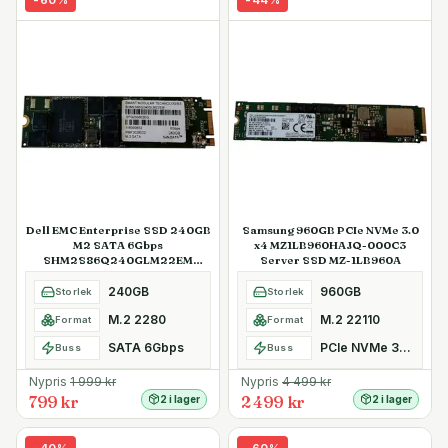
-
60
%
-
44
%
Dell EMC Enterprise SSD 240GB
Samsung 960GB PCIe NVMe 3.0
M2 SATA 6Gbps
x4 MZ1LB960HAJQ-000C3
SHM2S86Q240GLM22EM
Server SSD MZ-1LB960A
Kioxia SafeDATA
240GB
960GB
Storlek
Storlek
M.2 2280
M.2 22110
Format
Format
SATA 6Gbps
PCIe NVMe 3.0 x4
Buss
Buss
Nypris
1 999
kr
Nypris
4 499
kr
799 kr
2 499 kr
2 i lager
2 i lager
-
40
%
-
60
%