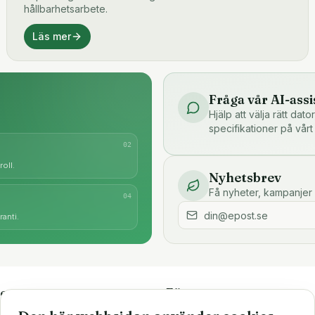
hållbarhetsarbete.
Läs mer
Fråga vår AI-assi
Hjälp att välja rätt dat
specifikationer på vårt
0
2
oll.
Nyhetsbrev
Få nyheter, kampanjer 
0
4
anti.
e
Företaget