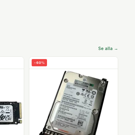
Se alla →
-
60
%