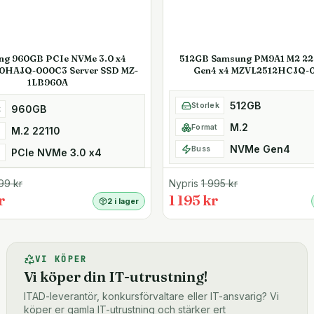
ng 960GB PCIe NVMe 3.0 x4
512GB Samsung PM9A1 M2 2
0HAJQ-000C3 Server SSD MZ-
Gen4 x4 MZVL2512HCJQ-
1LB960A
512GB
Storlek
960GB
k
M.2
Format
M.2 22110
NVMe Gen4
Buss
PCIe NVMe 3.0 x4
99
kr
Nypris
1 995
kr
r
1 195 kr
2 i lager
VI KÖPER
Vi köper din IT-utrustning!
ITAD-leverantör, konkursförvaltare eller IT-ansvarig? Vi
köper er gamla IT-utrustning och stärker ert