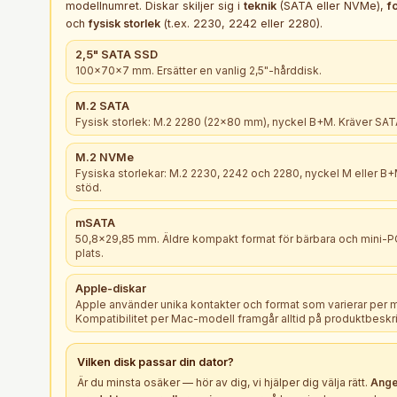
modellnumret. Diskar skiljer sig i
teknik
(SATA eller NVMe),
f
och
fysisk storlek
(t.ex. 2230, 2242 eller 2280).
2,5" SATA SSD
100×70×7 mm. Ersätter en vanlig 2,5"-hårddisk.
M.2 SATA
Fysisk storlek: M.2 2280 (22×80 mm), nyckel B+M. Kräver SATA
M.2 NVMe
Fysiska storlekar: M.2 2230, 2242 och 2280, nyckel M eller 
stöd.
mSATA
50,8×29,85 mm. Äldre kompakt format för bärbara och mini-
plats.
Apple-diskar
Apple använder unika kontakter och format som varierar per 
Kompatibilitet per Mac-modell framgår alltid på produktbeskr
Vilken
disk
passar din dator?
Är du minsta osäker — hör av dig, vi hjälper dig välja rätt.
Ange