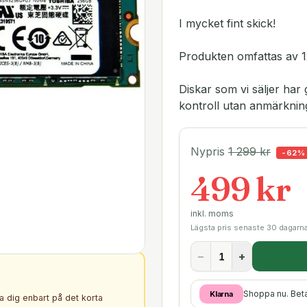
I mycket fint skick!
Produkten omfattas av 1
Diskar som vi säljer h
kontroll utan anmärknin
Nypris
1 299
kr
-
62
%
499 kr
inkl. moms
Lägsta pris senaste 30 dagarn
−
+
Shoppa nu. Bet
Klarna
ta dig enbart på det korta