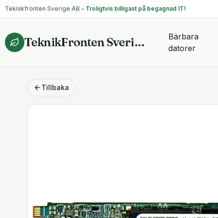
Teknikfronten Sverige AB –
Troligtvis billigast på begagnad IT!
Bärbara
TeknikFronten Sverige AB
datorer
Tillbaka