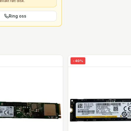
xakt rätt
disk
.
Ring oss
-
40
%