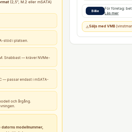
ormat
(2,5", M.2 eller mSATA)
För företag: be
Billie
Läs mer
Säljs med VMB
(vinstmar
⚠️
-stöd i platsen.
B+M. Snabbast — kräver NVMe-
PC — passar endast i mSATA-
modell och årgång.
ivningen.
 datorns modellnummer,