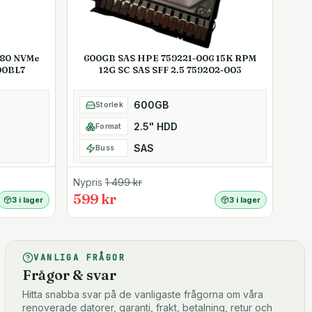
280 NVMe
600GB SAS HPE 759221-006 15K RPM
00BL7
12G SC SAS SFF 2.5 759202-003
600GB
Storlek
2.5" HDD
Format
SAS
Buss
Nypris
1 499
kr
599 kr
3 i lager
3 i lager
VANLIGA FRÅGOR
Frågor & svar
Hitta snabba svar på de vanligaste frågorna om våra
renoverade datorer, garanti, frakt, betalning, retur och