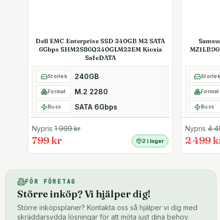
Dell EMC Enterprise SSD 240GB M2 SATA
Samsu
6Gbps SHM2S86Q240GLM22EM Kioxia
MZ1LB96
SafeDATA
240GB
Storlek
Storle
M.2 2280
Format
Format
SATA 6Gbps
Buss
Buss
Nypris
1 999
kr
Nypris
4 4
799 kr
2 499 k
2 i lager
FÖR FÖRETAG
Större inköp? Vi hjälper dig!
Större inköpsplaner? Kontakta oss så hjälper vi dig med
skräddarsydda lösningar för att möta just dina behov.