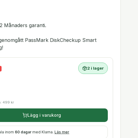
2 Månaders garanti.
ar genomgått PassMark DiskCheckup Smart
g!
2 i lager
a:
499
kr
Lägg i varukorg
ala inom
60 dagar
med Klarna.
Läs mer