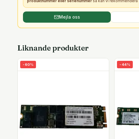
produktnummer eller serienummer
så kan vi rekommendera e
Mejla oss
Liknande produkter
-
60
%
-
44
%