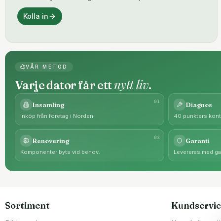
Kolla in
VÅR METOD
nytt liv
Varje dator får ett
.
0
1
Insamling
Diagnos
Inköp från företag i Norden.
40 punkters kontr
0
3
Renovering
Garanti
Komponenter byts vid behov.
Levereras med gar
Sortiment
Kundservic