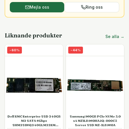
Mejla oss
Ring oss
Liknande produkter
Se alla →
-
60
%
-
44
%
Dell EMC Enterprise SSD 240GB
Samsung 960GB PCIe NVMe 3.0
M2 SATA 6Gbps
x4 MZ1LB960HAJQ-000C3
SHM2S86Q240GLM22EM
Server SSD MZ-1LB960A