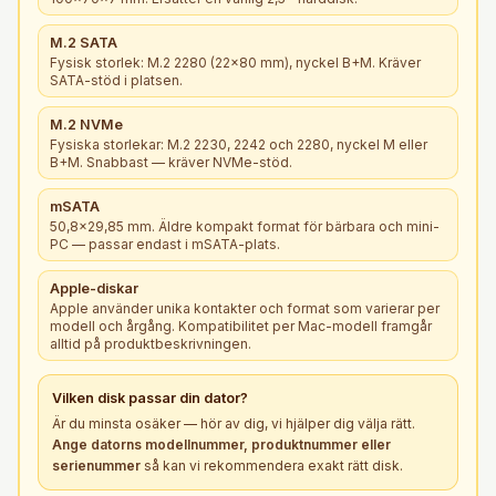
M.2 SATA
Fysisk storlek: M.2 2280 (22×80 mm), nyckel B+M. Kräver
SATA-stöd i platsen.
M.2 NVMe
Fysiska storlekar: M.2 2230, 2242 och 2280, nyckel M eller
B+M. Snabbast — kräver NVMe-stöd.
mSATA
50,8×29,85 mm. Äldre kompakt format för bärbara och mini-
PC — passar endast i mSATA-plats.
Apple-diskar
Apple använder unika kontakter och format som varierar per
modell och årgång. Kompatibilitet per Mac-modell framgår
alltid på produktbeskrivningen.
Vilken
disk
passar din dator?
Är du minsta osäker — hör av dig, vi hjälper dig välja rätt.
Ange datorns modellnummer, produktnummer eller
serienummer
så kan vi rekommendera exakt rätt
disk
.