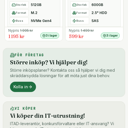
512GB
600GB
Storlek
Storlek
M.2
2.5" HDD
Format
Format
NVMe Gen4
SAS
Buss
Buss
Nypris
1 995
kr
Nypris
1 499
kr
1 195 kr
599 kr
3 i lager
3 i lager
FÖR FÖRETAG
Större inköp? Vi hjälper dig!
Större inköpsplaner? Kontakta oss så hjälper vi dig med
skräddarsydda lösningar för att möta just dina behov.
Kolla in
VI KÖPER
Vi köper din IT-utrustning!
ITAD-leverantör, konkursförvaltare eller IT-ansvarig? Vi