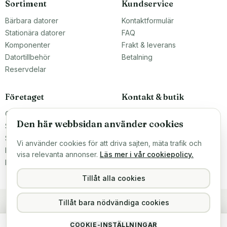
Sortiment
Kundservice
Bärbara datorer
Kontaktformulär
Stationära datorer
FAQ
Komponenter
Frakt & leverans
Datortillbehör
Betalning
Reservdelar
Företaget
Kontakt & butik
Om oss
Teknikfronten Sverige AB
Den här webbsidan använder cookies
Malmö, Sverige
Större inköp?
info@teknikfronten.se
Sälj till oss
Vi använder cookies för att driva sajten, mäta trafik och
Köpvillkor
ÖPPETTIDER
visa relevanta annonser.
Läs mer i vår cookiepolicy.
Mån–Fre 10–16
Integritetspolicy
Hitta hit →
Tillåt alla cookies
Tillåt bara nödvändiga cookies
256GB Toshiba THNSFJ256GDNU SSD M2 2280 SATA
COOKIE-INSTÄLLNINGAR
229 kr