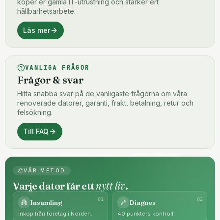
köper er gamla IT-utrustning och stärker ert
hållbarhetsarbete.
Läs mer
VANLIGA FRÅGOR
Frågor & svar
Hitta snabba svar på de vanligaste frågorna om våra
renoverade datorer, garanti, frakt, betalning, retur och
felsökning.
Till FAQ
VÅR METOD
nytt liv
Varje dator får ett
.
0
1
0
2
Insamling
Diagnos
Inköp från företag i Norden.
40 punkters kontroll.