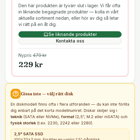
Den här produkten är tyvärr slut i lager. Vi får ofta
in liknande begagnade produkter — kolla in vårt
aktuella sortiment nedan, eller hör av dig så letar
vi rätt på en åt dig.
Se liknande produkter
Kontakta oss
Nypris
479
kr
229
kr
Gissa inte — välj rätt
disk
En diskmodell finns ofta i flera utföranden — du kan inte förlita
dig enbart på det korta modellnumret. Diskar skiljer sig i
teknik
(SATA eller NVMe),
format
(2,5", M.2 eller mSATA) och
fysisk storlek
(t.ex. 2230, 2242 eller 2280).
2,5" SATA SSD
100×70×7 mm. Ersätter en vanlig 2,5"-hårddisk.