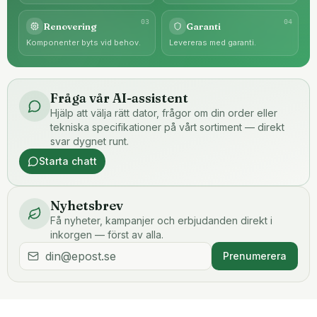
0
3
0
4
Renovering
Garanti
Komponenter byts vid behov.
Levereras med garanti.
Fråga vår AI-assistent
Hjälp att välja rätt dator, frågor om din order eller
tekniska specifikationer på vårt sortiment — direkt
svar dygnet runt.
Starta chatt
Nyhetsbrev
Få nyheter, kampanjer och erbjudanden direkt i
inkorgen — först av alla.
Prenumerera