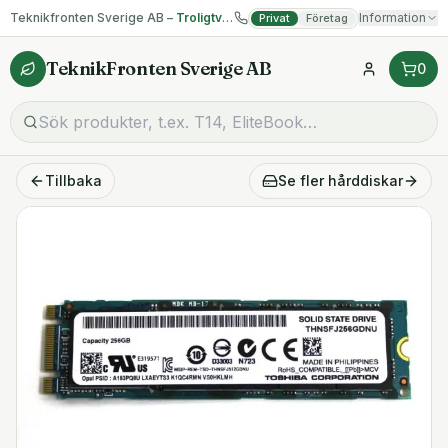
Teknikfronten Sverige AB –
Troligtvis billigast på begagnad IT!
Information
Privat
Företag
TeknikFronten Sverige AB
0
Tillbaka
Se fler
hårddiskar