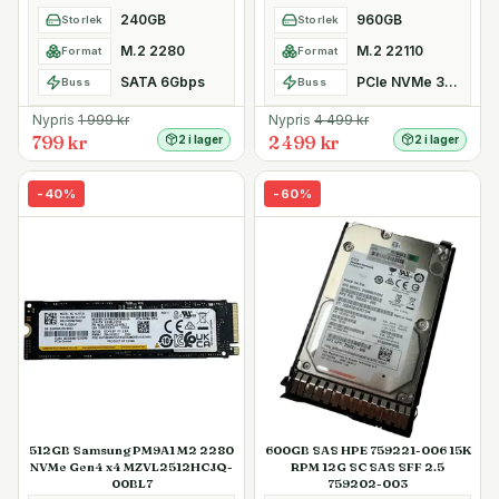
Kioxia SafeDATA
240GB
960GB
Storlek
Storlek
M.2 2280
M.2 22110
Format
Format
SATA 6Gbps
PCIe NVMe 3.0 x4
Buss
Buss
Nypris
1 999
kr
Nypris
4 499
kr
799 kr
2 499 kr
2 i lager
2 i lager
-
40
%
-
60
%
512GB Samsung PM9A1 M2 2280
600GB SAS HPE 759221-006 15K
NVMe Gen4 x4 MZVL2512HCJQ-
RPM 12G SC SAS SFF 2.5
00BL7
759202-003