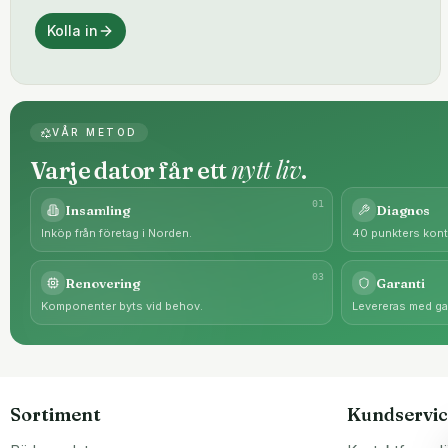
Kolla in
VÅR METOD
nytt liv
Varje dator får ett
.
0
1
Insamling
Diagnos
Inköp från företag i Norden.
40 punkters kontr
0
3
Renovering
Garanti
Komponenter byts vid behov.
Levereras med gar
Sortiment
Kundservic