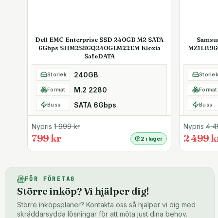
Dell EMC Enterprise SSD 240GB M2 SATA
Samsu
6Gbps SHM2S86Q240GLM22EM Kioxia
MZ1LB96
SafeDATA
240GB
Storlek
Storle
M.2 2280
Format
Format
SATA 6Gbps
Buss
Buss
Nypris
1 999
kr
Nypris
4 4
799 kr
2 499 k
2 i lager
FÖR FÖRETAG
Större inköp? Vi hjälper dig!
Större inköpsplaner? Kontakta oss så hjälper vi dig med
skräddarsydda lösningar för att möta just dina behov.