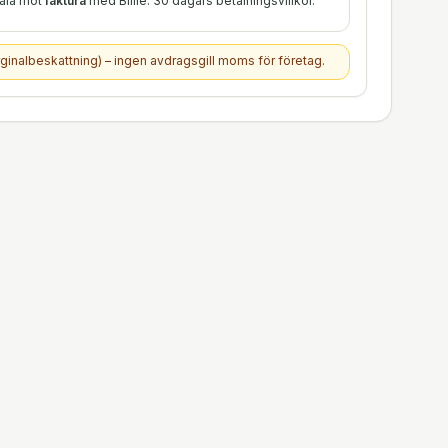
tala mot
faktura
med Billie. 30 dagars betalningsvillkor.
ginalbeskattning) – ingen avdragsgill moms för företag.