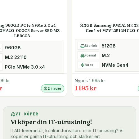
ng 960GB PCIe NVMe 3.0 x4
512GB Samsung PM9A1 M2 2
0HAJQ-000C3 Server SSD MZ-
Gen4 x4 MZVL2512HCJQ-
1LB960A
512GB
Storlek
960GB
k
M.2
Format
M.2 22110
NVMe Gen4
Buss
PCIe NVMe 3.0 x4
99
kr
Nypris
1 995
kr
r
1 195 kr
2 i lager
VI KÖPER
Vi köper din IT-utrustning!
ITAD-leverantör, konkursförvaltare eller IT-ansvarig? Vi
köper er gamla IT-utrustning och stärker ert