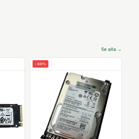
Se alla →
-
60
%