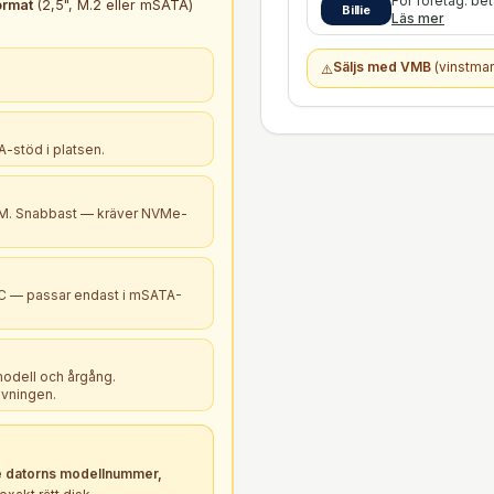
För företag: be
ormat
(2,5", M.2 eller mSATA)
Billie
Läs mer
Säljs med VMB
(vinstmar
⚠️
-stöd i platsen.
B+M. Snabbast — kräver NVMe-
PC — passar endast i mSATA-
modell och årgång.
ivningen.
 datorns modellnummer,