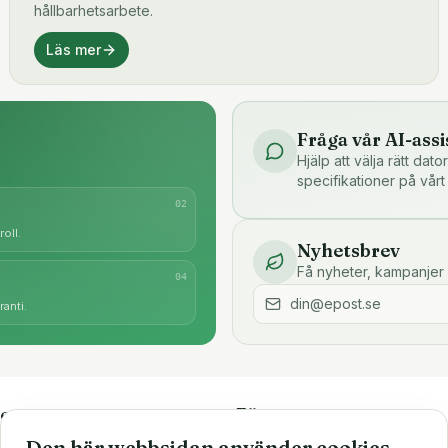
hållbarhetsarbete.
Läs mer
Fråga vår AI-assi
Hjälp att välja rätt dat
specifikationer på vårt
0
2
oll.
Nyhetsbrev
Få nyheter, kampanjer 
0
4
anti.
e
Företaget
Den här webbsidan använder cookies