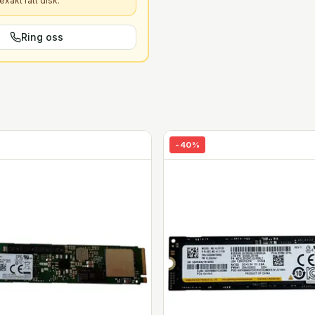
xakt rätt
disk
.
Ring oss
-
40
%