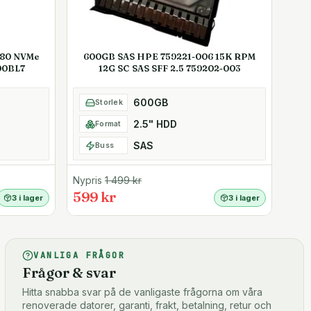
280 NVMe
600GB SAS HPE 759221-006 15K RPM
00BL7
12G SC SAS SFF 2.5 759202-003
600GB
Storlek
2.5" HDD
Format
SAS
Buss
Nypris
1 499
kr
599 kr
3 i lager
3 i lager
VANLIGA FRÅGOR
Frågor & svar
Hitta snabba svar på de vanligaste frågorna om våra
renoverade datorer, garanti, frakt, betalning, retur och