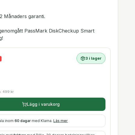
2 Månaders garanti.
ar genomgått PassMark DiskCheckup Smart
g!
3 i lager
a:
499
kr
Lägg i varukorg
ala inom
60 dagar
med Klarna.
Läs mer