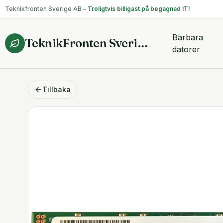
Teknikfronten Sverige AB –
Troligtvis billigast på begagnad IT!
Bärbara
TeknikFronten Sverige AB
datorer
Tillbaka