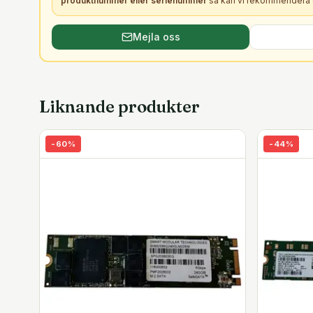
produktnummer eller serienummer
så kan vi rekommendera e
Mejla oss
Liknande produkter
-
60
%
-
44
%