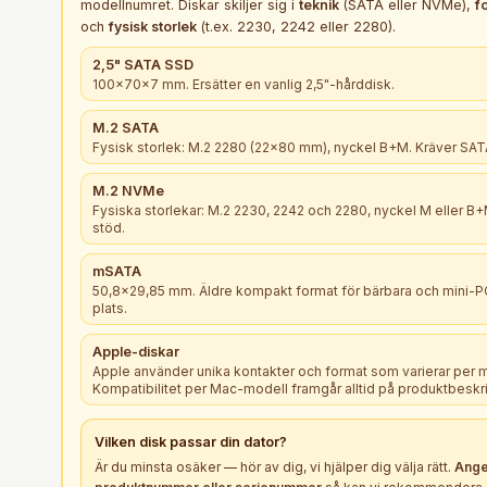
modellnumret. Diskar skiljer sig i
teknik
(SATA eller NVMe),
f
och
fysisk storlek
(t.ex. 2230, 2242 eller 2280).
2,5" SATA SSD
100×70×7 mm. Ersätter en vanlig 2,5"-hårddisk.
M.2 SATA
Fysisk storlek: M.2 2280 (22×80 mm), nyckel B+M. Kräver SATA
M.2 NVMe
Fysiska storlekar: M.2 2230, 2242 och 2280, nyckel M eller 
stöd.
mSATA
50,8×29,85 mm. Äldre kompakt format för bärbara och mini-
plats.
Apple-diskar
Apple använder unika kontakter och format som varierar per 
Kompatibilitet per Mac-modell framgår alltid på produktbeskr
Vilken
disk
passar din dator?
Är du minsta osäker — hör av dig, vi hjälper dig välja rätt.
Ange