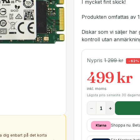
I mycket fint skick!
Produkten omfattas av 1
Diskar som vi säljer h
kontroll utan anmärknin
Nypris
1 299
kr
-
62
%
499 kr
inkl. moms
Lägsta pris senaste 30 dagarn
−
+
Shoppa nu. Bet
Klarna
ta dig enbart på det korta