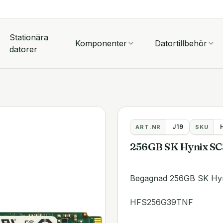
Stationära
Komponenter
Datortillbehör
datorer
J19
ART.NR
SKU
256GB SK Hynix S
Begagnad 256GB SK Hy
HFS256G39TNF