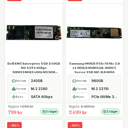
Dell EMC Enterprise SSD 240GB
Samsung 960GB PCIe NVMe 3.0
M2 SATA 6Gbps
x4 MZ1LB960HAJQ-000C3
SHM2S86Q240GLM22EM
Server SSD MZ-1LB960A
Kioxia SafeDATA
240GB
960GB
Storlek
Storlek
M.2 2280
M.2 22110
Format
Format
SATA 6Gbps
PCIe NVMe 3.0 x4
Buss
Buss
Nypris
1 999
kr
Nypris
4 499
kr
799 kr
2 499 kr
2 i lager
2 i lager
-
40
%
-
60
%