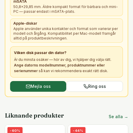
mSATA
50,8×29,85 mm. Äldre kompakt format för bärbara och mini-
PC — passar endast i mSATA-plats.
Apple-diskar
Apple använder unika kontakter och format som varierar per
modell och årgång. Kompatibilitet per Mac-modell framgår
alltid på produktbeskrivningen.
Vilken
disk
passar din dator?
Är du minsta osäker — hör av dig, vi hjälper dig välja rätt.
Ange datorns modellnummer, produktnummer eller
serienummer
så kan vi rekommendera exakt rätt
disk
.
Mejla oss
Ring oss
Liknande produkter
Se alla →
-
60
%
-
44
%