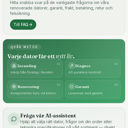
Hitta snabba svar på de vanligaste frågorna om våra
renoverade datorer, garanti, frakt, betalning, retur och
felsökning.
Till FAQ
VÅR METOD
nytt liv
Varje dator får ett
.
0
1
0
2
Insamling
Diagnos
Inköp från företag i Norden.
40 punkters kontroll.
0
3
0
4
Renovering
Garanti
Komponenter byts vid behov.
Levereras med garanti.
Fråga vår AI-assistent
Hjälp att välja rätt dator, frågor om din order eller
tekniska specifikationer på vårt sortiment — direkt