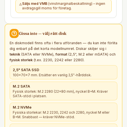
Säljs med VMB
(vinstmarginalbeskattning) – ingen
⚠️
avdragsgill moms för företag.
Gissa inte — välj rätt
disk
En diskmodell finns ofta i flera utföranden — du kan inte förlita
dig enbart på det korta modellnumret. Diskar skiljer sig i
teknik
(SATA eller NVMe),
format
(2,5", M.2 eller mSATA) och
fysisk storlek
(t.ex. 2230, 2242 eller 2280).
2,5" SATA SSD
100×70×7 mm. Ersätter en vanlig 2,5"-hårddisk.
M.2 SATA
Fysisk storlek: M.2 2280 (22×80 mm), nyckel B+M. Kräver
SATA-stöd i platsen.
M.2 NVMe
Fysiska storlekar: M.2 2230, 2242 och 2280, nyckel M eller
B+M. Snabbast — kräver NVMe-stöd.