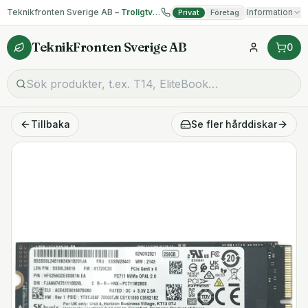
Teknikfronten Sverige AB –
Troligtvis billigast på begagnad IT!
Information
Privat
Företag
TeknikFronten Sverige AB
0
Tillbaka
Se fler
hårddiskar