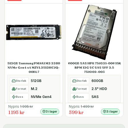
512GB Samsung PM9A1 M2 2280
600GB SAS HPE 759221-006 15K
NVMe Gen4 x4 MZVL2512HCJQ-
RPM 12G SC SAS SFF 2.5
00BL7
759202-003
512GB
600GB
Storlek
Storlek
M.2
2.5" HDD
Format
Format
NVMe Gen4
SAS
Buss
Buss
Nypris
1 995
kr
Nypris
1 499
kr
1 195 kr
599 kr
3 i lager
3 i lager