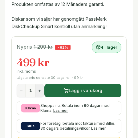
Produkten omfattas av 12 Månaders garanti.
Diskar som vi säljer har genomgått PassMark
DiskCheckup Smart kontroll utan anmärkning!
Nypris
1 299
kr
4 i lager
-
62
%
499 kr
inkl. moms
Lägsta pris senaste 30 dagarna:
499
kr
−
+
Lägg i varukorg
Shoppa nu. Betala inom
60 dagar
med
Klarna
Klarna.
Läs mer
För företag: betala mot
faktura
med Billie.
Billie
30 dagars betalningsvillkor.
Läs mer