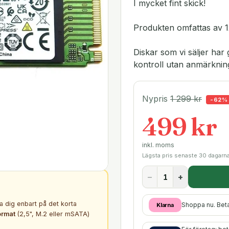
I mycket fint skick!
Produkten omfattas av 1
Diskar som vi säljer h
kontroll utan anmärknin
Nypris
1 299
kr
-
62
%
499 kr
inkl. moms
Lägsta pris senaste 30 dagarn
−
+
ta dig enbart på det korta
Shoppa nu. Bet
Klarna
ormat
(2,5", M.2 eller mSATA)