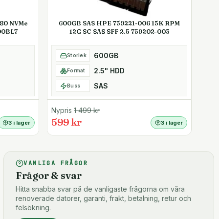
280 NVMe
600GB SAS HPE 759221-006 15K RPM
00BL7
12G SC SAS SFF 2.5 759202-003
600GB
Storlek
2.5" HDD
Format
SAS
Buss
Nypris
1 499
kr
599 kr
3 i lager
3 i lager
VANLIGA FRÅGOR
Frågor & svar
Hitta snabba svar på de vanligaste frågorna om våra
renoverade datorer, garanti, frakt, betalning, retur och
felsökning.