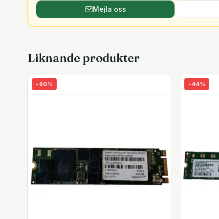
Mejla oss
Liknande produkter
-
60
%
-
44
%