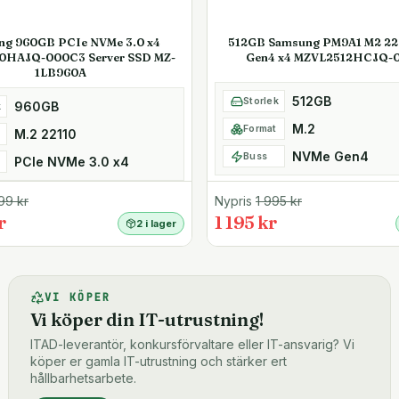
ng 960GB PCIe NVMe 3.0 x4
512GB Samsung PM9A1 M2 2
0HAJQ-000C3 Server SSD MZ-
Gen4 x4 MZVL2512HCJQ-
1LB960A
512GB
Storlek
960GB
k
M.2
Format
M.2 22110
NVMe Gen4
Buss
PCIe NVMe 3.0 x4
99
kr
Nypris
1 995
kr
r
1 195 kr
2 i lager
VI KÖPER
Vi köper din IT-utrustning!
ITAD-leverantör, konkursförvaltare eller IT-ansvarig? Vi
köper er gamla IT-utrustning och stärker ert
hållbarhetsarbete.