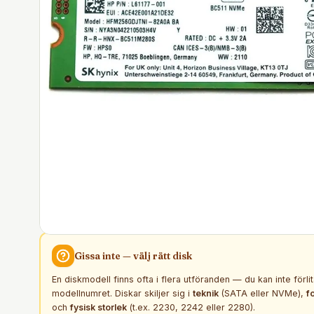
Gissa inte — välj rätt
disk
En diskmodell finns ofta i flera utföranden — du kan inte förli
modellnumret. Diskar skiljer sig i
teknik
(SATA eller NVMe),
f
och
fysisk storlek
(t.ex. 2230, 2242 eller 2280).