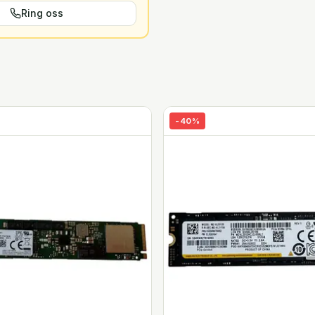
Ring oss
-
40
%