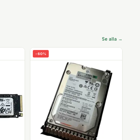
Se alla →
-
60
%