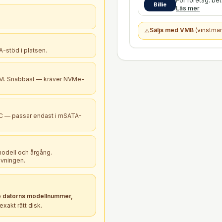
För företag: be
Billie
Läs mer
Säljs med VMB
(vinstmar
⚠️
-stöd i platsen.
B+M. Snabbast — kräver NVMe-
PC — passar endast i mSATA-
modell och årgång.
ivningen.
 datorns modellnummer,
xakt rätt
disk
.