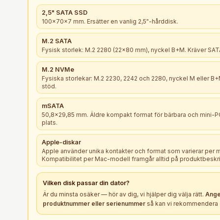
2,5" SATA SSD
100×70×7 mm. Ersätter en vanlig 2,5"-hårddisk.
M.2 SATA
Fysisk storlek: M.2 2280 (22×80 mm), nyckel B+M. Kräver SATA
M.2 NVMe
Fysiska storlekar: M.2 2230, 2242 och 2280, nyckel M eller 
stöd.
mSATA
50,8×29,85 mm. Äldre kompakt format för bärbara och mini-
plats.
Apple-diskar
Apple använder unika kontakter och format som varierar per 
Kompatibilitet per Mac-modell framgår alltid på produktbeskr
Vilken
disk
passar din dator?
Är du minsta osäker — hör av dig, vi hjälper dig välja rätt.
Ange
produktnummer eller serienummer
så kan vi rekommendera e