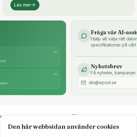
Läs mer
Fråga vår AI-assi
Hjälp att välja rätt dat
specifikationer på vårt
0
2
oll.
Nyhetsbrev
Få nyheter, kampanjer 
0
4
anti.
e
Företaget
Den här webbsidan använder cookies
är
Om oss
Större inköp?