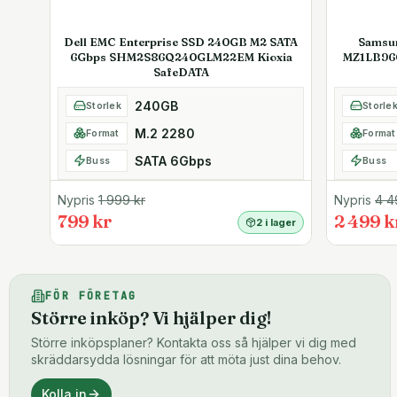
Dell EMC Enterprise SSD 240GB M2 SATA
Samsu
6Gbps SHM2S86Q240GLM22EM Kioxia
MZ1LB96
SafeDATA
240GB
Storlek
Storle
M.2 2280
Format
Format
SATA 6Gbps
Buss
Buss
Nypris
1 999
kr
Nypris
4 4
799 kr
2 499 k
2 i lager
FÖR FÖRETAG
Större inköp? Vi hjälper dig!
Större inköpsplaner? Kontakta oss så hjälper vi dig med
skräddarsydda lösningar för att möta just dina behov.
Kolla in