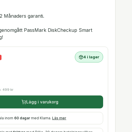
2 Månaders garanti.
ar genomgått PassMark DiskCheckup Smart
g!
4 i lager
a:
499
kr
Lägg i varukorg
ala inom
60 dagar
med Klarna.
Läs mer