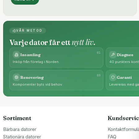
VÅR METOD
nytt liv
Varje dator får ett
.
0
1
Insamling
Diagnos
Inköp från företag i Norden.
40 punkters kontr
0
3
Renovering
Garanti
Komponenter byts vid behov.
Levereras med gar
Sortiment
Kundservic
Bärbara datorer
Kontaktformul
Stationära datorer
FAQ