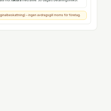
tala mot
faktura
med Billie. 30 dagars betalningsvillkor.
ginalbeskattning) – ingen avdragsgill moms för företag.