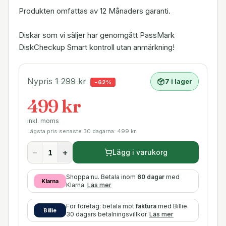
Produkten omfattas av 12 Månaders garanti.
Diskar som vi säljer har genomgått PassMark
DiskCheckup Smart kontroll utan anmärkning!
Nypris
1 299
kr
7 i lager
-
62
%
499 kr
inkl. moms
Lägsta pris senaste 30 dagarna:
499
kr
−
+
Lägg i varukorg
Shoppa nu. Betala inom
60 dagar
med
Klarna
Klarna.
Läs mer
För företag: betala mot
faktura
med Billie.
Billie
30 dagars betalningsvillkor.
Läs mer