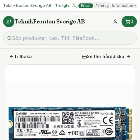
Teknikfronten Sverige AB –
Troligtvis billigast på begagnad IT!
Information
Privat
Företag
TeknikFronten Sverige AB
0
Tillbaka
Se fler
hårddiskar