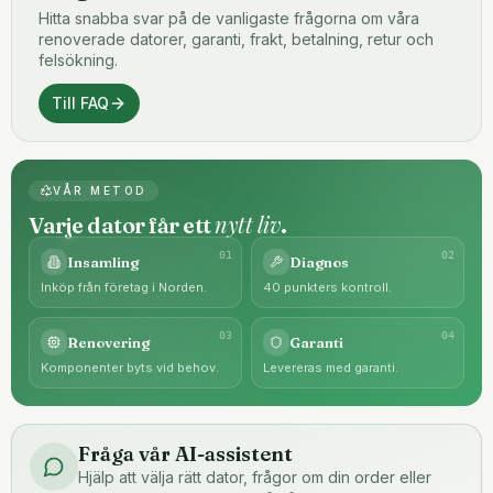
Hitta snabba svar på de vanligaste frågorna om våra
renoverade datorer, garanti, frakt, betalning, retur och
felsökning.
Till FAQ
VÅR METOD
nytt liv
Varje dator får ett
.
0
1
0
2
Insamling
Diagnos
Inköp från företag i Norden.
40 punkters kontroll.
0
3
0
4
Renovering
Garanti
Komponenter byts vid behov.
Levereras med garanti.
Fråga vår AI-assistent
Hjälp att välja rätt dator, frågor om din order eller