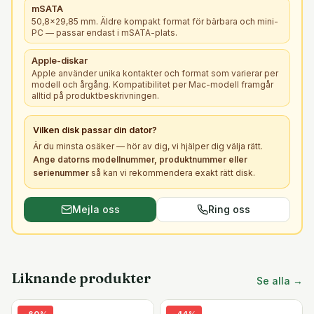
mSATA
50,8×29,85 mm. Äldre kompakt format för bärbara och mini-
PC — passar endast i mSATA-plats.
Apple-diskar
Apple använder unika kontakter och format som varierar per
modell och årgång. Kompatibilitet per Mac-modell framgår
alltid på produktbeskrivningen.
Vilken
disk
passar din dator?
Är du minsta osäker — hör av dig, vi hjälper dig välja rätt.
Ange datorns modellnummer, produktnummer eller
serienummer
så kan vi rekommendera exakt rätt
disk
.
Mejla oss
Ring oss
Liknande produkter
Se alla →