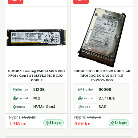
512GB Samsung PM9A1 M2 2280
600GB SAS HPE 759221-006 15K
NVMe Gen4 x4 MZVL2512HCJQ-
RPM 12G SC SAS SFF 2.5
00BL7
759202-003
512GB
600GB
Storlek
Storlek
M.2
2.5" HDD
Format
Format
NVMe Gen4
SAS
Buss
Buss
Nypris
1 995
kr
Nypris
1 499
kr
1 195 kr
599 kr
3 i lager
3 i lager