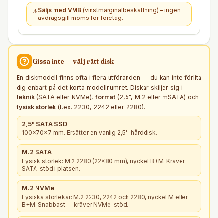
Säljs med VMB
(vinstmarginalbeskattning) – ingen
⚠️
avdragsgill moms för företag.
Gissa inte — välj rätt
disk
En diskmodell finns ofta i flera utföranden — du kan inte förlita
dig enbart på det korta modellnumret. Diskar skiljer sig i
teknik
(SATA eller NVMe),
format
(2,5", M.2 eller mSATA) och
fysisk storlek
(t.ex. 2230, 2242 eller 2280).
2,5" SATA SSD
100×70×7 mm. Ersätter en vanlig 2,5"-hårddisk.
M.2 SATA
Fysisk storlek: M.2 2280 (22×80 mm), nyckel B+M. Kräver
SATA-stöd i platsen.
M.2 NVMe
Fysiska storlekar: M.2 2230, 2242 och 2280, nyckel M eller
B+M. Snabbast — kräver NVMe-stöd.