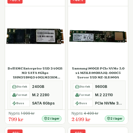
-
60
%
-
44
%
Dell EMC Enterprise SSD 240GB
Samsung 960GB PCIe NVMe 3.0
M2 SATA 6Gbps
x4 MZ1LB960HAJQ-000C3
SHM2S86Q240GLM22EM
Server SSD MZ-1LB960A
Kioxia SafeDATA
240GB
960GB
Storlek
Storlek
M.2 2280
M.2 22110
Format
Format
SATA 6Gbps
PCIe NVMe 3.0 x4
Buss
Buss
Nypris
1 999
kr
Nypris
4 499
kr
799 kr
2 499 kr
2 i lager
2 i lager
-
40
%
-
60
%