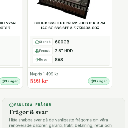
280 NVMe
600GB SAS HPE 759221-006 15K RPM
00BL7
12G SC SAS SFF 2.5 759202-003
600GB
Storlek
2.5" HDD
Format
SAS
Buss
Nypris
1 499
kr
599 kr
3 i lager
3 i lager
VANLIGA FRÅGOR
Frågor & svar
Hitta snabba svar på de vanligaste frågorna om våra
renoverade datorer, garanti, frakt, betalning, retur och