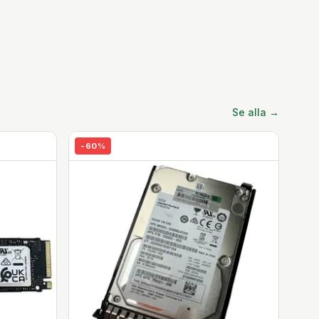
Se alla →
-
60
%