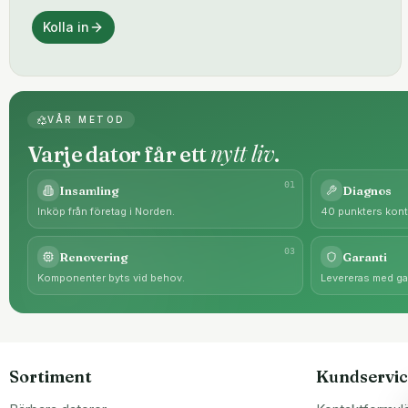
Kolla in
VÅR METOD
nytt liv
Varje dator får ett
.
0
1
Insamling
Diagnos
Inköp från företag i Norden.
40 punkters kontr
0
3
Renovering
Garanti
Komponenter byts vid behov.
Levereras med gar
Sortiment
Kundservic