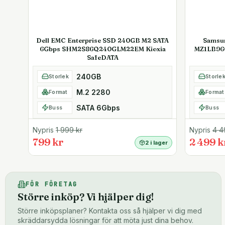
Dell EMC Enterprise SSD 240GB M2 SATA
Samsu
6Gbps SHM2S86Q240GLM22EM Kioxia
MZ1LB96
SafeDATA
240GB
Storlek
Storle
M.2 2280
Format
Format
SATA 6Gbps
Buss
Buss
Nypris
1 999
kr
Nypris
4 4
799 kr
2 499 k
2 i lager
FÖR FÖRETAG
Större inköp? Vi hjälper dig!
Större inköpsplaner? Kontakta oss så hjälper vi dig med
skräddarsydda lösningar för att möta just dina behov.