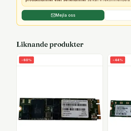
Mejla oss
Liknande produkter
-
60
%
-
44
%