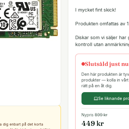
I mycket fint skick!
Produkten omfattas av 1
Diskar som vi säljer h
kontroll utan anmärknin
Slutsåld just nu
Den här produkten är tyvä
produkter — kolla in vårt 
rätt på en åt dig.
Se liknande pr
Nypris
899
kr
449
kr
ta dig enbart på det korta