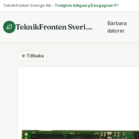
Teknikfronten Sverige AB –
Troligtvis billigast på begagnad IT!
Bärbara
TeknikFronten Sverige AB
datorer
Tillbaka