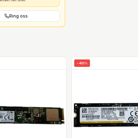
Ring oss
-
40
%