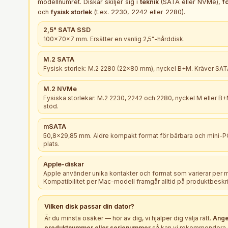
modellnumret. Diskar skiljer sig i
teknik
(SATA eller NVMe),
f
och
fysisk storlek
(t.ex. 2230, 2242 eller 2280).
2,5" SATA SSD
100×70×7 mm. Ersätter en vanlig 2,5"-hårddisk.
M.2 SATA
Fysisk storlek: M.2 2280 (22×80 mm), nyckel B+M. Kräver SATA
M.2 NVMe
Fysiska storlekar: M.2 2230, 2242 och 2280, nyckel M eller 
stöd.
mSATA
50,8×29,85 mm. Äldre kompakt format för bärbara och mini-
plats.
Apple-diskar
Apple använder unika kontakter och format som varierar per 
Kompatibilitet per Mac-modell framgår alltid på produktbeskr
Vilken
disk
passar din dator?
Är du minsta osäker — hör av dig, vi hjälper dig välja rätt.
Ange
produktnummer eller serienummer
så kan vi rekommendera e