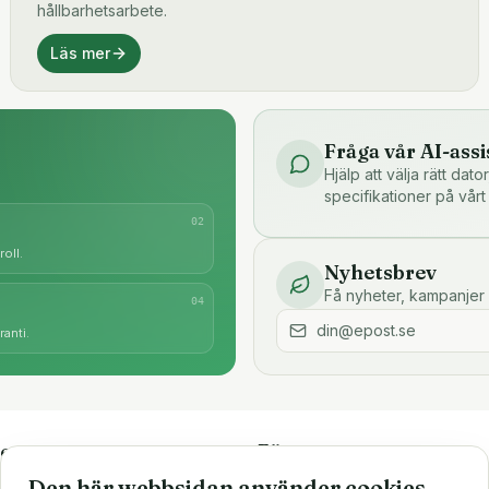
hållbarhetsarbete.
Läs mer
Fråga vår AI-assi
Hjälp att välja rätt dat
specifikationer på vårt
0
2
oll.
Nyhetsbrev
Få nyheter, kampanjer 
0
4
anti.
e
Företaget
Den här webbsidan använder cookies