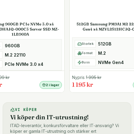
ng 960GB PCIe NVMe 3.0 x4
512GB Samsung PM9A1 M2 2
0HAJQ-000C3 Server SSD MZ-
Gen4 x4 MZVL2512HCJQ-
1LB960A
512GB
Storlek
960GB
k
M.2
Format
M.2 22110
NVMe Gen4
Buss
PCIe NVMe 3.0 x4
99
kr
Nypris
1 995
kr
r
1 195 kr
2 i lager
VI KÖPER
Vi köper din IT-utrustning!
ITAD-leverantör, konkursförvaltare eller IT-ansvarig? Vi
köper er gamla IT-utrustning och stärker ert