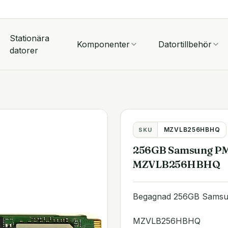
Stationära
Komponenter
Datortillbehör
datorer
MZVLB256HBHQ
SKU
256GB Samsung PM
MZVLB256HBHQ
Begagnad 256GB Sams
MZVLB256HBHQ