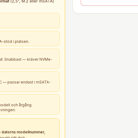
ormat
(2,5", M.2 eller mSATA)
-stöd i platsen.
B+M. Snabbast — kräver NVMe-
PC — passar endast i mSATA-
modell och årgång.
ivningen.
 datorns modellnummer,
xakt rätt
disk
.