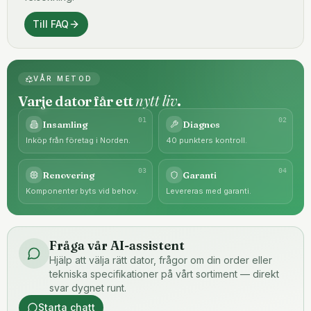
Till FAQ
VÅR METOD
nytt liv
Varje dator får ett
.
0
1
0
2
Insamling
Diagnos
Inköp från företag i Norden.
40 punkters kontroll.
0
3
0
4
Renovering
Garanti
Komponenter byts vid behov.
Levereras med garanti.
Fråga vår AI-assistent
Hjälp att välja rätt dator, frågor om din order eller
tekniska specifikationer på vårt sortiment — direkt
svar dygnet runt.
Starta chatt