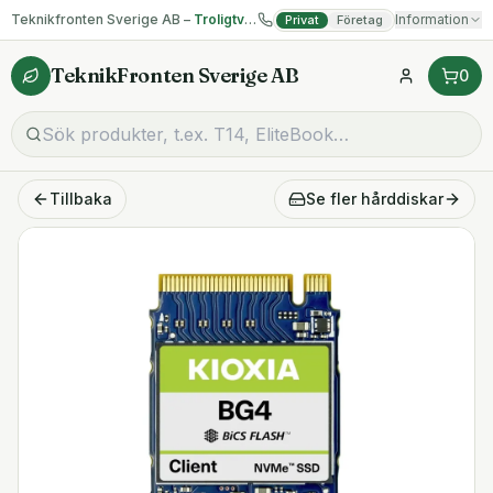
Teknikfronten Sverige AB –
Troligtvis billigast på begagnad IT!
Information
Privat
Företag
TeknikFronten Sverige AB
0
Tillbaka
Se fler
hårddiskar