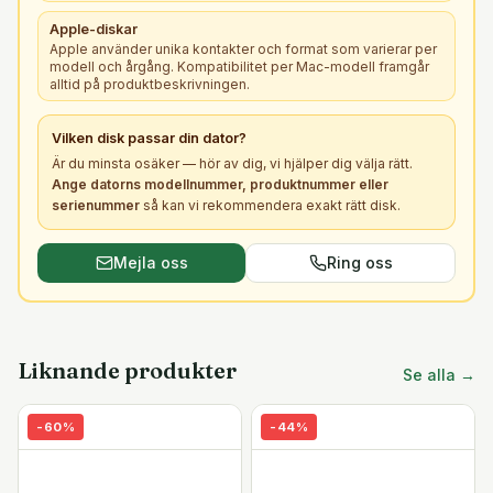
Apple-diskar
Apple använder unika kontakter och format som varierar per
modell och årgång. Kompatibilitet per Mac-modell framgår
alltid på produktbeskrivningen.
Vilken
disk
passar din dator?
Är du minsta osäker — hör av dig, vi hjälper dig välja rätt.
Ange datorns modellnummer, produktnummer eller
serienummer
så kan vi rekommendera exakt rätt
disk
.
Mejla oss
Ring oss
Liknande produkter
Se alla →
-
60
%
-
44
%