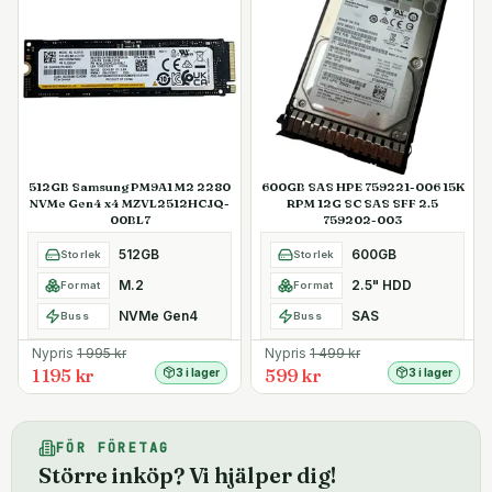
512GB Samsung PM9A1 M2 2280
600GB SAS HPE 759221-006 15K
NVMe Gen4 x4 MZVL2512HCJQ-
RPM 12G SC SAS SFF 2.5
00BL7
759202-003
512GB
600GB
Storlek
Storlek
M.2
2.5" HDD
Format
Format
NVMe Gen4
SAS
Buss
Buss
Nypris
1 995
kr
Nypris
1 499
kr
1 195 kr
599 kr
3 i lager
3 i lager
FÖR FÖRETAG
Större inköp? Vi hjälper dig!