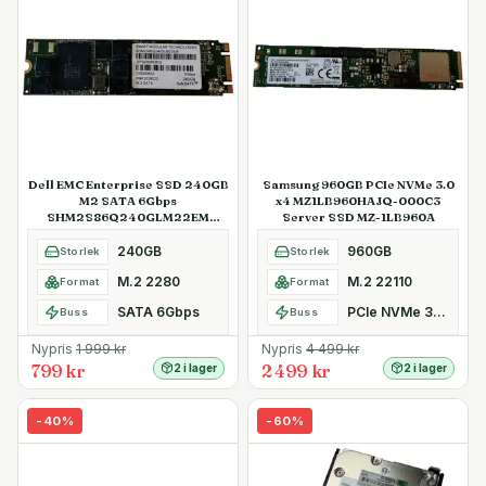
Dell EMC Enterprise SSD 240GB
Samsung 960GB PCIe NVMe 3.0
M2 SATA 6Gbps
x4 MZ1LB960HAJQ-000C3
SHM2S86Q240GLM22EM
Server SSD MZ-1LB960A
Kioxia SafeDATA
240GB
960GB
Storlek
Storlek
M.2 2280
M.2 22110
Format
Format
SATA 6Gbps
PCIe NVMe 3.0 x4
Buss
Buss
Nypris
1 999
kr
Nypris
4 499
kr
799 kr
2 499 kr
2 i lager
2 i lager
-
40
%
-
60
%