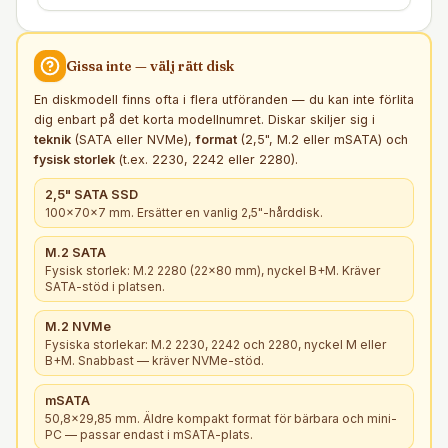
Gissa inte — välj rätt
disk
En diskmodell finns ofta i flera utföranden — du kan inte förlita
dig enbart på det korta modellnumret. Diskar skiljer sig i
teknik
(SATA eller NVMe),
format
(2,5", M.2 eller mSATA) och
fysisk storlek
(t.ex. 2230, 2242 eller 2280).
2,5" SATA SSD
100×70×7 mm. Ersätter en vanlig 2,5"-hårddisk.
M.2 SATA
Fysisk storlek: M.2 2280 (22×80 mm), nyckel B+M. Kräver
SATA-stöd i platsen.
M.2 NVMe
Fysiska storlekar: M.2 2230, 2242 och 2280, nyckel M eller
B+M. Snabbast — kräver NVMe-stöd.
mSATA
50,8×29,85 mm. Äldre kompakt format för bärbara och mini-
PC — passar endast i mSATA-plats.