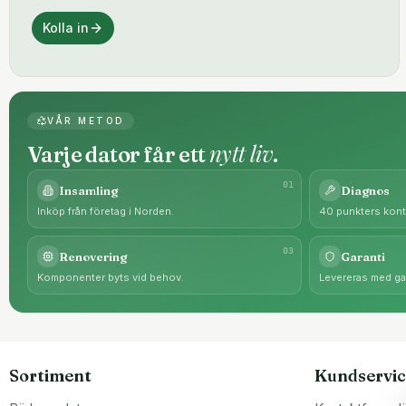
Kolla in
VÅR METOD
nytt liv
Varje dator får ett
.
0
1
Insamling
Diagnos
Inköp från företag i Norden.
40 punkters kontr
0
3
Renovering
Garanti
Komponenter byts vid behov.
Levereras med gar
Sortiment
Kundservic