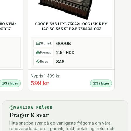
280 NVMe
600GB SAS HPE 759221-006 15K RPM
00BL7
12G SC SAS SFF 2.5 759202-003
600GB
Storlek
2.5" HDD
Format
SAS
Buss
Nypris
1 499
kr
599 kr
3 i lager
3 i lager
VANLIGA FRÅGOR
Frågor & svar
Hitta snabba svar på de vanligaste frågorna om våra
renoverade datorer, garanti, frakt, betalning, retur och