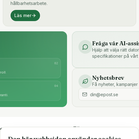
hållbarhetsarbete.
Läs mer
Fråga vår AI-assi
Hjälp att välja rätt dat
specifikationer på vårt
0
2
oll.
Nyhetsbrev
Få nyheter, kampanjer 
0
4
anti.
e
Företaget
Den här webbsidan använder cookies