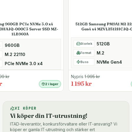
ng 960GB PCIe NVMe 3.0 x4
512GB Samsung PM9A1 M2 2
0HAJQ-000C3 Server SSD MZ-
Gen4 x4 MZVL2512HCJQ-
1LB960A
512GB
Storlek
960GB
k
M.2
Format
M.2 22110
NVMe Gen4
Buss
PCIe NVMe 3.0 x4
99
kr
Nypris
1 995
kr
r
1 195 kr
2 i lager
VI KÖPER
Vi köper din IT-utrustning!
ITAD-leverantör, konkursförvaltare eller IT-ansvarig? Vi
köper er gamla IT-utrustning och stärker ert