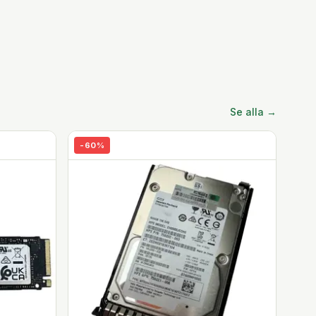
Se alla →
-
60
%