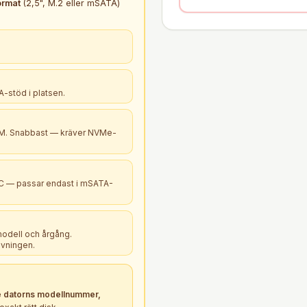
ormat
(2,5", M.2 eller mSATA)
-stöd i platsen.
B+M. Snabbast — kräver NVMe-
PC — passar endast i mSATA-
modell och årgång.
ivningen.
 datorns modellnummer,