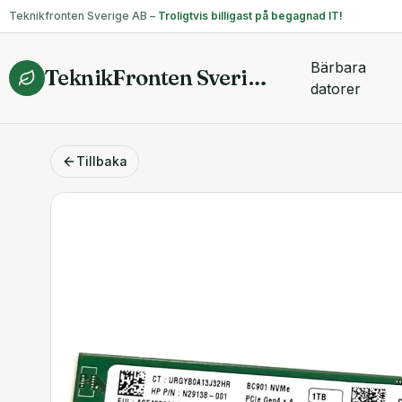
Teknikfronten Sverige AB –
Troligtvis billigast på begagnad IT!
Bärbara
TeknikFronten Sverige AB
datorer
Tillbaka