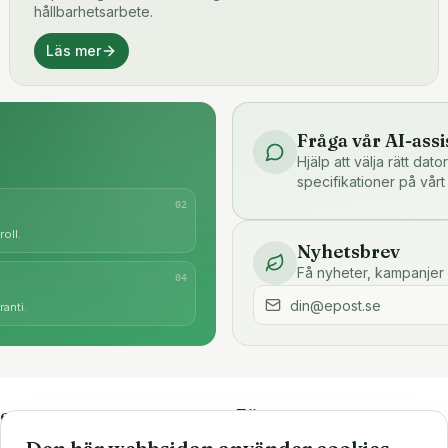
hållbarhetsarbete.
Läs mer
Fråga vår AI-assi
Hjälp att välja rätt dat
specifikationer på vårt
0
2
oll.
Nyhetsbrev
Få nyheter, kampanjer 
0
4
anti.
e
Företaget