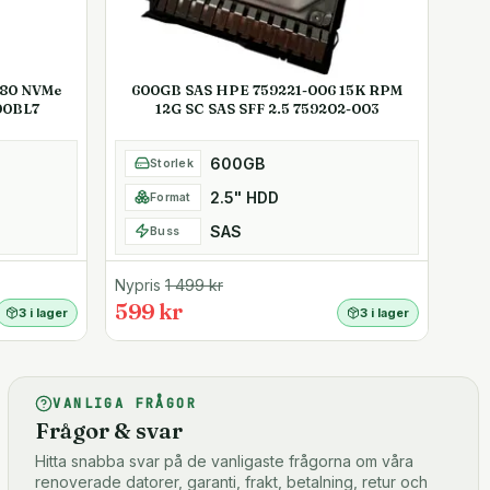
280 NVMe
600GB SAS HPE 759221-006 15K RPM
00BL7
12G SC SAS SFF 2.5 759202-003
600GB
Storlek
2.5" HDD
Format
SAS
Buss
Nypris
1 499
kr
599 kr
3 i lager
3 i lager
VANLIGA FRÅGOR
Frågor & svar
Hitta snabba svar på de vanligaste frågorna om våra
renoverade datorer, garanti, frakt, betalning, retur och