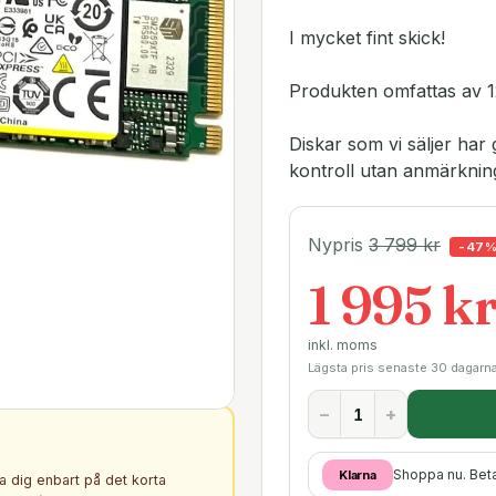
I mycket fint skick!
Produkten omfattas av 1
Diskar som vi säljer h
kontroll utan anmärknin
Nypris
3 799
kr
-
47
1 995 k
inkl. moms
Lägsta pris senaste 30 dagarn
−
+
Shoppa nu. Bet
Klarna
ta dig enbart på det korta