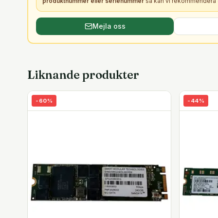
produktnummer eller serienummer
så kan vi rekommendera e
Mejla oss
Liknande produkter
-
60
%
-
44
%