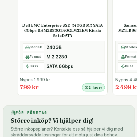
Dell EMC Enterprise SSD 240GB M2 SATA
Samsu
6Gbps SHM2S86Q240GLM22EM Kioxia
MZ1LB96
SafeDATA
240GB
Storlek
Storle
M.2 2280
Format
Format
SATA 6Gbps
Buss
Buss
Nypris
1 999
kr
Nypris
4 4
799 kr
2 499 k
2 i lager
FÖR FÖRETAG
Större inköp? Vi hjälper dig!
Större inköpsplaner? Kontakta oss så hjälper vi dig med
skräddarsydda lösningar för att möta just dina behov.