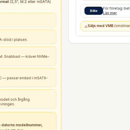
ormat
(2,5", M.2 eller mSATA)
För företag: be
Billie
Läs mer
Säljs med VMB
(vinstmar
⚠️
-stöd i platsen.
B+M. Snabbast — kräver NVMe-
PC — passar endast i mSATA-
modell och årgång.
ivningen.
 datorns modellnummer,