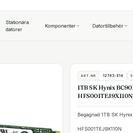
Stationära
Komponenter
Datortillbehör
datorer
12743-E14
ART.NR
S
1TB SK Hynix BC90
HFS001TEJ9X110N
Begagnad 1TB SK Hyni
HFS001TEJ9X110N