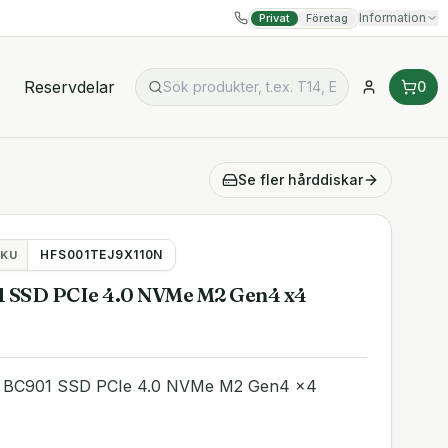
Information
Privat
Företag
Reservdelar
0
Se fler
hårddiskar
HFS001TEJ9X110N
KU
1 SSD PCIe 4.0 NVMe M2 Gen4 x4
x BC901 SSD PCIe 4.0 NVMe M2 Gen4 x4