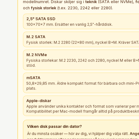
modellnumret. Diskar skiljer sig i
teknik
(SATA eller NVMe),
f
och
fysisk storlek
(t.ex. 2230, 2242 eller 2280).
2,5" SATA SSD
100×70×7 mm. Ersätter en vanlig 2,5"-hårddisk.
M.2 SATA
Fysisk storlek: M.2 2280 (22×80 mm), nyckel B+M. Kräver SATA
M.2 NVMe
Fysiska storlekar: M.2 2230, 2242 och 2280, nyckel M eller 
stöd.
mSATA
50,8×29,85 mm. Äldre kompakt format för bärbara och mini-
plats.
Apple-diskar
Apple använder unika kontakter och format som varierar per 
Kompatibilitet per Mac-modell framgår alltid på produktbeskr
Vilken
disk
passar din dator?
Är du minsta osäker — hör av dig, vi hjälper dig välja rätt.
Ange