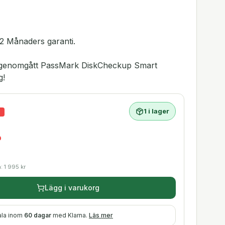
2 Månaders garanti.
ar genomgått PassMark DiskCheckup Smart
g!
1 i lager
%
r
a:
1 995
kr
Lägg i varukorg
ala inom
60 dagar
med Klarna.
Läs mer