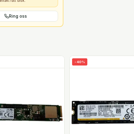
xakt rätt
disk
.
Ring oss
-
40
%