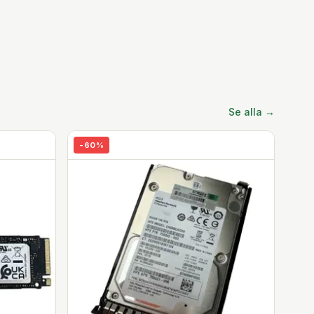
Se alla →
-
60
%