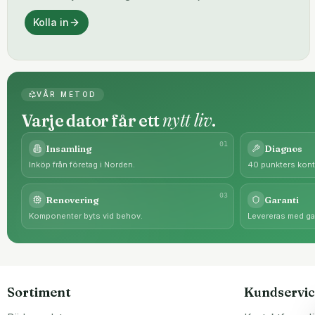
Kolla in
VÅR METOD
nytt liv
Varje dator får ett
.
0
1
Insamling
Diagnos
Inköp från företag i Norden.
40 punkters kontr
0
3
Renovering
Garanti
Komponenter byts vid behov.
Levereras med gar
Sortiment
Kundservic