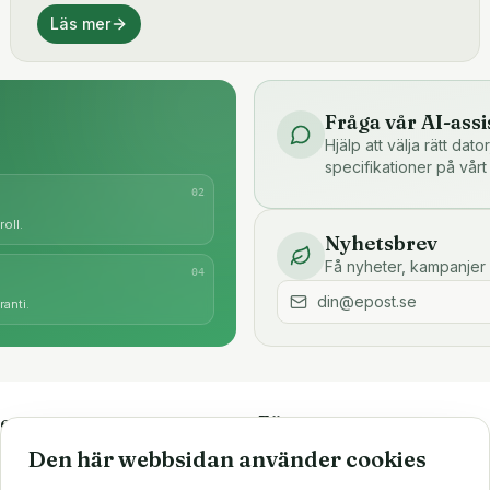
Läs mer
Fråga vår AI-assi
Hjälp att välja rätt dat
specifikationer på vårt
0
2
oll.
Nyhetsbrev
Få nyheter, kampanjer 
0
4
anti.
e
Företaget
Den här webbsidan använder cookies
är
Om oss
Större inköp?