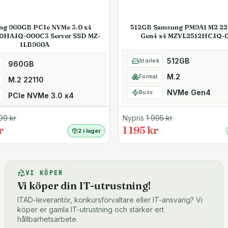
ng 960GB PCIe NVMe 3.0 x4
512GB Samsung PM9A1 M2 2
0HAJQ-000C3 Server SSD MZ-
Gen4 x4 MZVL2512HCJQ-
1LB960A
512GB
Storlek
960GB
k
M.2
Format
M.2 22110
NVMe Gen4
Buss
PCIe NVMe 3.0 x4
99
kr
Nypris
1 995
kr
r
1 195 kr
2 i lager
VI KÖPER
Vi köper din IT-utrustning!
ITAD-leverantör, konkursförvaltare eller IT-ansvarig? Vi
köper er gamla IT-utrustning och stärker ert
hållbarhetsarbete.