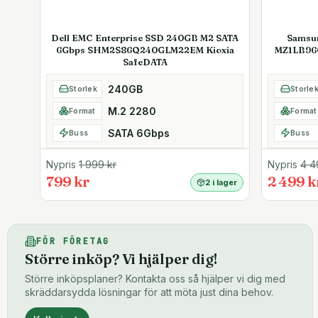
Dell EMC Enterprise SSD 240GB M2 SATA
Samsu
6Gbps SHM2S86Q240GLM22EM Kioxia
MZ1LB96
SafeDATA
240GB
Storlek
Storle
M.2 2280
Format
Format
SATA 6Gbps
Buss
Buss
Nypris
1 999
kr
Nypris
4 4
799 kr
2 499 k
2 i lager
FÖR FÖRETAG
Större inköp? Vi hjälper dig!
Större inköpsplaner? Kontakta oss så hjälper vi dig med
skräddarsydda lösningar för att möta just dina behov.