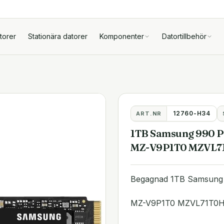
torer
Stationära datorer
Komponenter
Datortillbehör
12760-H34
ART.NR
1TB Samsung 990 P
MZ-V9P1T0 MZVL7
Begagnad 1TB Samsung
MZ-V9P1T0 MZVL71T0