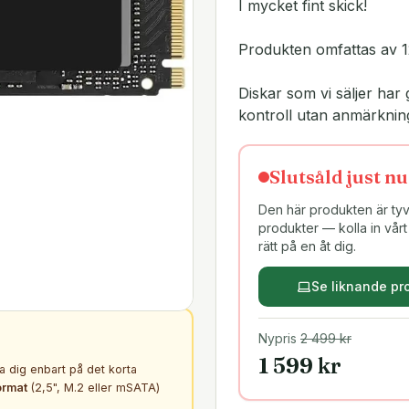
I mycket fint skick!
Produkten omfattas av 1
Diskar som vi säljer h
kontroll utan anmärknin
Slutsåld just nu
Den här produkten är tyvä
produkter — kolla in vårt 
rätt på en åt dig.
Se liknande pr
Nypris
2 499
kr
1 599
kr
ta dig enbart på det korta
ormat
(2,5", M.2 eller mSATA)