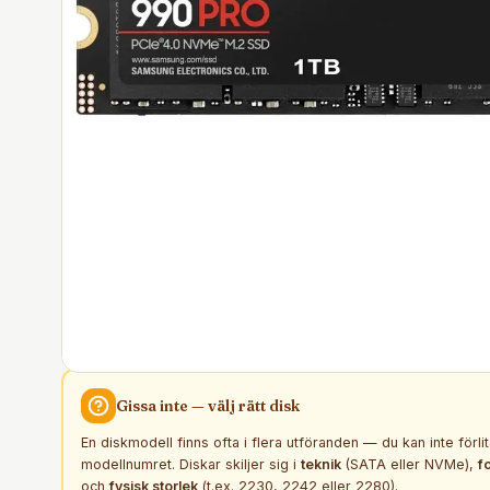
Gissa inte — välj rätt
disk
En diskmodell finns ofta i flera utföranden — du kan inte förli
modellnumret. Diskar skiljer sig i
teknik
(SATA eller NVMe),
f
och
fysisk storlek
(t.ex. 2230, 2242 eller 2280).