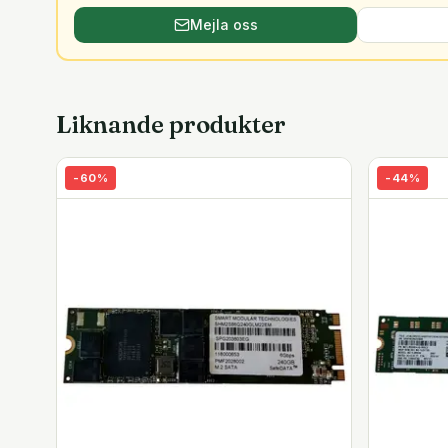
Mejla oss
Liknande produkter
-
60
%
-
44
%