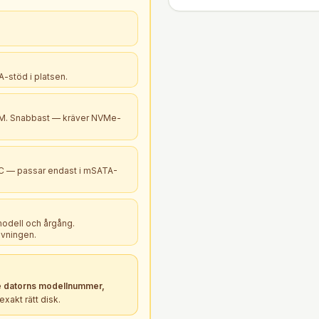
-stöd i platsen.
B+M. Snabbast — kräver NVMe-
PC — passar endast i mSATA-
modell och årgång.
ivningen.
 datorns modellnummer,
xakt rätt
disk
.