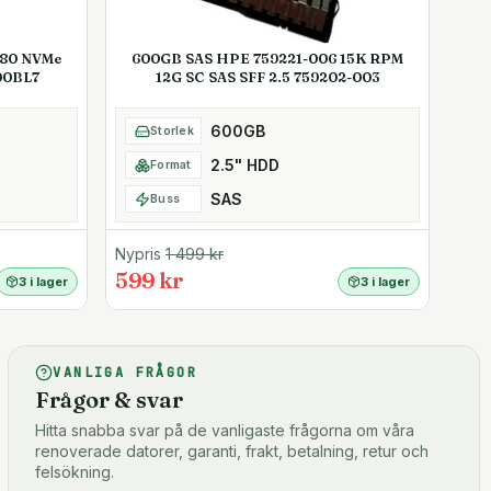
280 NVMe
600GB SAS HPE 759221-006 15K RPM
00BL7
12G SC SAS SFF 2.5 759202-003
600GB
Storlek
2.5" HDD
Format
SAS
Buss
Nypris
1 499
kr
599 kr
3 i lager
3 i lager
VANLIGA FRÅGOR
Frågor & svar
Hitta snabba svar på de vanligaste frågorna om våra
renoverade datorer, garanti, frakt, betalning, retur och
felsökning.