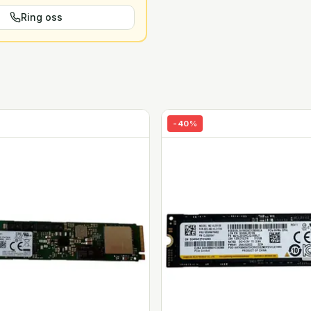
Ring oss
-
40
%