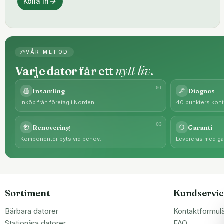
Kolla in
VÅR METOD
nytt liv
Varje dator får ett
.
0
1
Insamling
Diagnos
Inköp från företag i Norden.
40 punkters kontr
0
3
Renovering
Garanti
Komponenter byts vid behov.
Levereras med gar
Sortiment
Kundservic
Bärbara datorer
Kontaktformul
Stationära datorer
FAQ