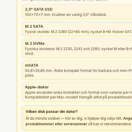
2,5" SATA SSD
100×70×7 mm. Ersätter en vanlig 2,5"-hårddisk.
M.2 SATA
Fysisk storlek: M.2 2280 (22×80 mm), nyckel B+M. Kräver SATA
M.2 NVMe
Fysiska storlekar: M.2 2230, 2242 och 2280, nyckel M eller 
stöd.
mSATA
50,8×29,85 mm. Äldre kompakt format för bärbara och mini-
plats.
Apple-diskar
Apple använder unika kontakter och format som varierar per 
Kompatibilitet per Mac-modell framgår alltid på produktbeskr
Vilken
disk
passar din dator?
Är du minsta osäker — hör av dig, vi hjälper dig välja rätt.
Ange
produktnummer eller serienummer
så kan vi rekommendera e