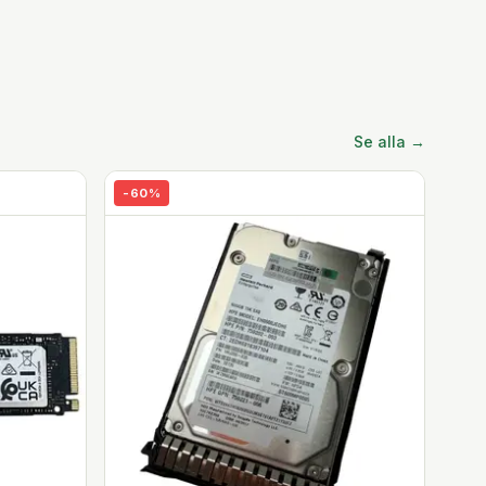
Se alla →
-
60
%