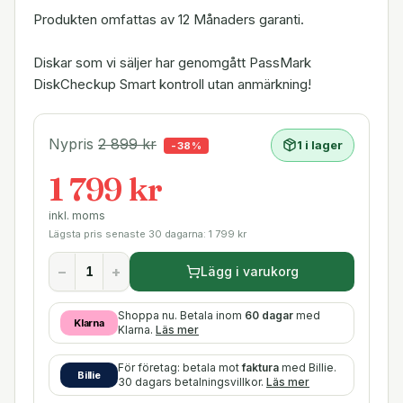
Produkten omfattas av 12 Månaders garanti.
Diskar som vi säljer har genomgått PassMark
DiskCheckup Smart kontroll utan anmärkning!
Nypris
2 899
kr
1 i lager
-
38
%
1 799 kr
inkl. moms
Lägsta pris senaste 30 dagarna:
1 799
kr
−
+
Lägg i varukorg
Shoppa nu. Betala inom
60 dagar
med
Klarna
Klarna.
Läs mer
För företag: betala mot
faktura
med Billie.
Billie
30 dagars betalningsvillkor.
Läs mer