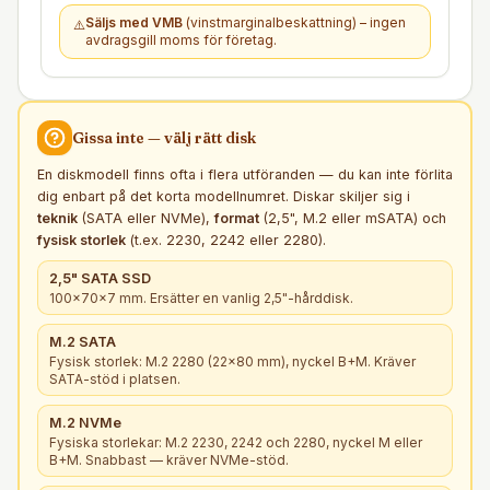
Säljs med VMB
(vinstmarginalbeskattning) – ingen
⚠️
avdragsgill moms för företag.
Gissa inte — välj rätt
disk
En diskmodell finns ofta i flera utföranden — du kan inte förlita
dig enbart på det korta modellnumret. Diskar skiljer sig i
teknik
(SATA eller NVMe),
format
(2,5", M.2 eller mSATA) och
fysisk storlek
(t.ex. 2230, 2242 eller 2280).
2,5" SATA SSD
100×70×7 mm. Ersätter en vanlig 2,5"-hårddisk.
M.2 SATA
Fysisk storlek: M.2 2280 (22×80 mm), nyckel B+M. Kräver
SATA-stöd i platsen.
M.2 NVMe
Fysiska storlekar: M.2 2230, 2242 och 2280, nyckel M eller
B+M. Snabbast — kräver NVMe-stöd.