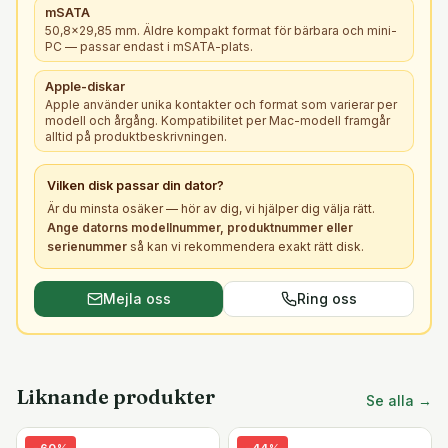
mSATA
50,8×29,85 mm. Äldre kompakt format för bärbara och mini-
PC — passar endast i mSATA-plats.
Apple-diskar
Apple använder unika kontakter och format som varierar per
modell och årgång. Kompatibilitet per Mac-modell framgår
alltid på produktbeskrivningen.
Vilken
disk
passar din dator?
Är du minsta osäker — hör av dig, vi hjälper dig välja rätt.
Ange datorns modellnummer, produktnummer eller
serienummer
så kan vi rekommendera exakt rätt
disk
.
Mejla oss
Ring oss
Liknande produkter
Se alla →
-
60
%
-
44
%