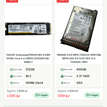
512GB Samsung PM9A1 M2 2280
600GB SAS HPE 759221-006 15K
NVMe Gen4 x4 MZVL2512HCJQ-
RPM 12G SC SAS SFF 2.5
00BL7
759202-003
512GB
600GB
Storlek
Storlek
M.2
2.5" HDD
Format
Format
NVMe Gen4
SAS
Buss
Buss
Nypris
1 995
kr
Nypris
1 499
kr
1 195 kr
599 kr
3 i lager
3 i lager