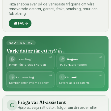
Hitta snabba svar på de vanligaste frågorna om våra
renoverade datorer, garanti, frakt, betalning, retur och
felsökning.
Till FAQ
VÅR METOD
nytt liv
Varje dator får ett
.
0
1
0
2
Insamling
Diagnos
Inköp från företag i Norden.
40 punkters kontroll.
0
3
0
4
Renovering
Garanti
Komponenter byts vid behov.
Levereras med garanti.
Fråga vår AI-assistent
Hjälp att välja rätt dator, frågor om din order eller