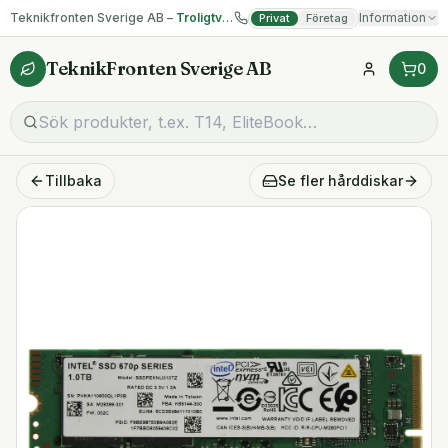
Teknikfronten Sverige AB –
Troligtvis billigast på begagnad IT!
Information
Privat
Företag
TeknikFronten Sverige AB
0
Tillbaka
Se fler
hårddiskar