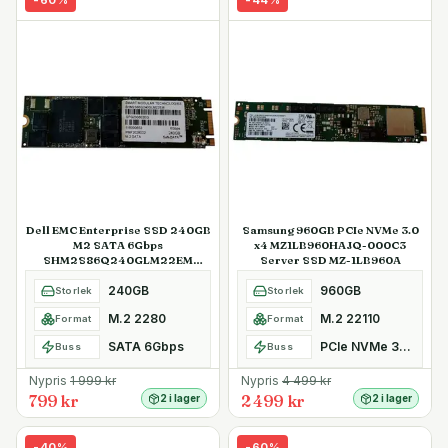
Dell EMC Enterprise SSD 240GB
Samsung 960GB PCIe NVMe 3.0
M2 SATA 6Gbps
x4 MZ1LB960HAJQ-000C3
SHM2S86Q240GLM22EM
Server SSD MZ-1LB960A
Kioxia SafeDATA
240GB
960GB
Storlek
Storlek
M.2 2280
M.2 22110
Format
Format
SATA 6Gbps
PCIe NVMe 3.0 x4
Buss
Buss
Nypris
1 999
kr
Nypris
4 499
kr
799 kr
2 499 kr
2 i lager
2 i lager
-
40
%
-
60
%