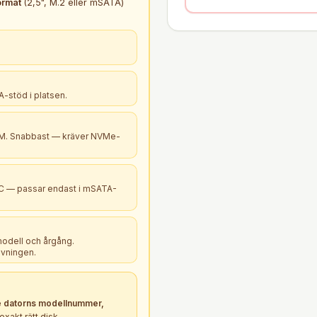
ormat
(2,5", M.2 eller mSATA)
-stöd i platsen.
B+M. Snabbast — kräver NVMe-
PC — passar endast i mSATA-
modell och årgång.
ivningen.
 datorns modellnummer,
xakt rätt
disk
.