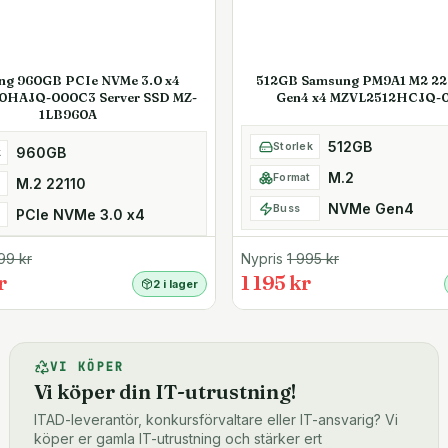
ng 960GB PCIe NVMe 3.0 x4
512GB Samsung PM9A1 M2 2
0HAJQ-000C3 Server SSD MZ-
Gen4 x4 MZVL2512HCJQ-
1LB960A
512GB
Storlek
960GB
k
M.2
Format
M.2 22110
NVMe Gen4
Buss
PCIe NVMe 3.0 x4
99
kr
Nypris
1 995
kr
r
1 195 kr
2 i lager
VI KÖPER
Vi köper din IT-utrustning!
ITAD-leverantör, konkursförvaltare eller IT-ansvarig? Vi
köper er gamla IT-utrustning och stärker ert