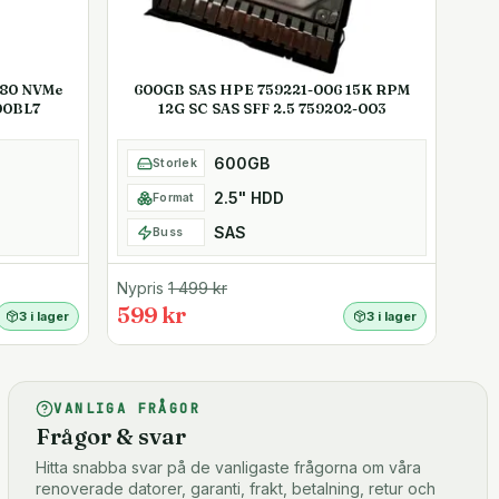
280 NVMe
600GB SAS HPE 759221-006 15K RPM
00BL7
12G SC SAS SFF 2.5 759202-003
600GB
Storlek
2.5" HDD
Format
SAS
Buss
Nypris
1 499
kr
599 kr
3 i lager
3 i lager
VANLIGA FRÅGOR
Frågor & svar
Hitta snabba svar på de vanligaste frågorna om våra
renoverade datorer, garanti, frakt, betalning, retur och