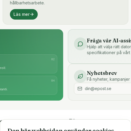
hållbarhetsarbete.
Läs mer
Fråga vår AI-assi
Hjälp att välja rätt dat
specifikationer på vårt
0
2
oll.
Nyhetsbrev
Få nyheter, kampanjer 
0
4
anti.
e
Företaget
Den här webbsidan använder cookies