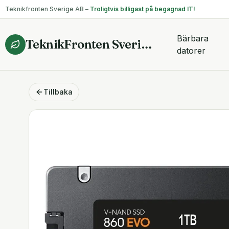
Teknikfronten Sverige AB –
Troligtvis billigast på begagnad IT!
Bärbara
TeknikFronten Sverige AB
datorer
Tillbaka