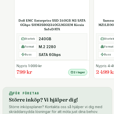
Dell EMC Enterprise SSD 240GB M2 SATA
Samsu
6Gbps SHM2S86Q240GLM22EM Kioxia
MZ1LB96
SafeDATA
240GB
Storlek
Storle
M.2 2280
Format
Format
SATA 6Gbps
Buss
Buss
Nypris
1 999
kr
Nypris
4 4
799 kr
2 499 k
2 i lager
FÖR FÖRETAG
Större inköp? Vi hjälper dig!
Större inköpsplaner? Kontakta oss så hjälper vi dig med
skräddarsydda lösningar för att möta just dina behov.