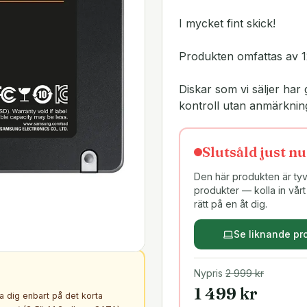
I mycket fint skick!
Produkten omfattas av 1
Diskar som vi säljer h
kontroll utan anmärknin
Slutsåld just nu
Den här produkten är tyvä
produkter — kolla in vårt 
rätt på en åt dig.
Se liknande pr
Nypris
2 999
kr
1 499
kr
ta dig enbart på det korta