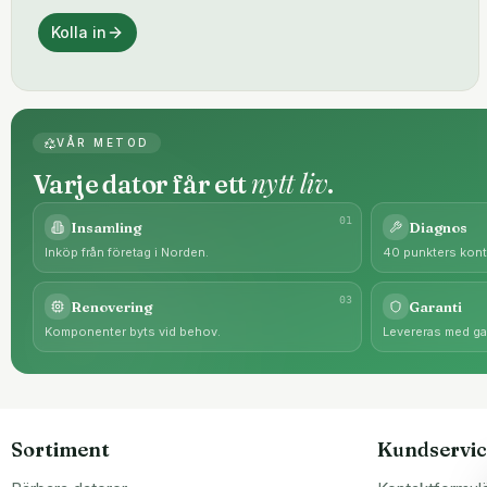
Kolla in
VÅR METOD
nytt liv
Varje dator får ett
.
0
1
Insamling
Diagnos
Inköp från företag i Norden.
40 punkters kontr
0
3
Renovering
Garanti
Komponenter byts vid behov.
Levereras med gar
Sortiment
Kundservic