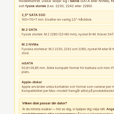
modellnumret. Diskar skiljer sig i
teknik
(SATA eller NVMe),
f
och
fysisk storlek
(t.ex. 2230, 2242 eller 2280).
2,5" SATA SSD
100×70×7 mm. Ersätter en vanlig 2,5"-hårddisk.
M.2 SATA
Fysisk storlek: M.2 2280 (22×80 mm), nyckel B+M. Kräver SATA
M.2 NVMe
Fysiska storlekar: M.2 2230, 2242 och 2280, nyckel M eller 
stöd.
mSATA
50,8×29,85 mm. Äldre kompakt format för bärbara och mini-
plats.
Apple-diskar
Apple använder unika kontakter och format som varierar per 
Kompatibilitet per Mac-modell framgår alltid på produktbeskr
Vilken
disk
passar din dator?
Är du minsta osäker — hör av dig, vi hjälper dig välja rätt.
Ange
produktnummer eller serienummer
så kan vi rekommendera e