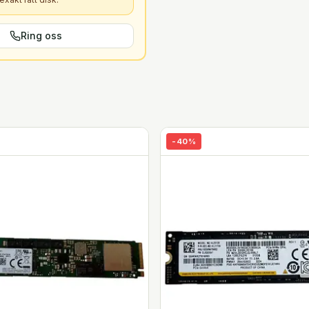
Ring oss
-
40
%