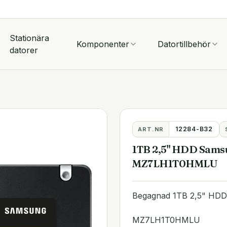
Stationära
Komponenter
Datortillbehör
datorer
12284-B32
ART.NR
1TB 2,5" HDD Sams
MZ7LH1T0HMLU
Begagnad 1TB 2,5" HD
MZ7LH1T0HMLU