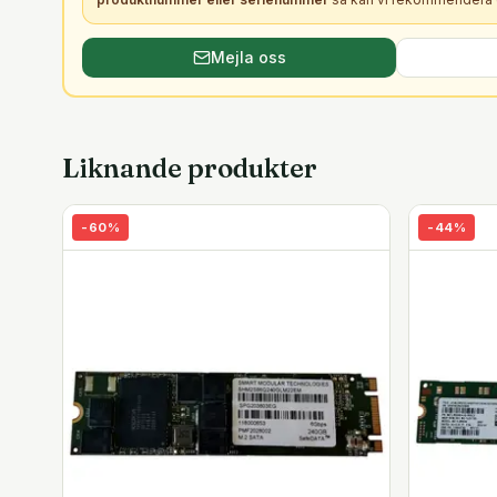
Mejla oss
Liknande produkter
-
60
%
-
44
%