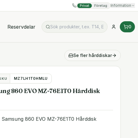
Information
Privat
Företag
Reservdelar
0
Se fler
hårddiskar
MZ7LH1T0HMLU
SKU
ung 860 EVO MZ-76E1T0 Hårddisk
D Samsung 860 EVO MZ-76E1T0 Hårddisk