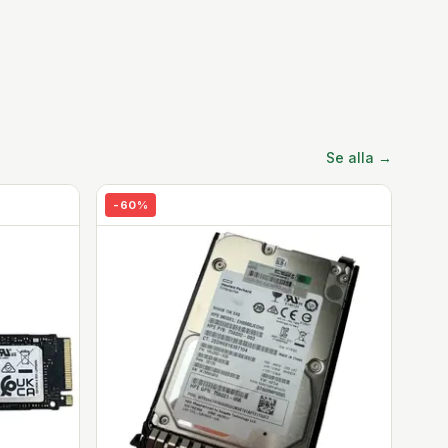
Se alla →
-
60
%