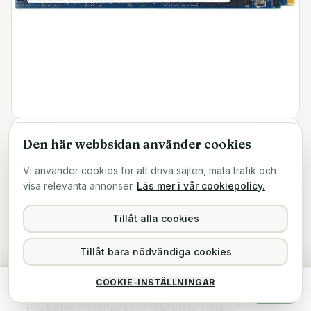
Den här webbsidan använder cookies
12475-B2
ART.NR
128GB SanDisk X600 SSD M2 2280 SATA
Vi använder cookies för att driva sajten, mäta trafik och
SD9SN8W-128G-1012
visa relevanta annonser.
Läs mer i vår cookiepolicy.
Begagnad 128GB SanDisk X600 SSD M2 2280 SATA
Tillåt alla cookies
SD9SN8W-128G-1012
Tillåt bara nödvändiga cookies
I mycket fint skick!
128GB SanDisk X600 SSD M2 2280 SATA SD9SN8W-128G-1012
COOKIE-INSTÄLLNINGAR
249 kr
Köp
Slutsåld
inkl. moms
Produkten omfattas av 12 Månaders garanti.