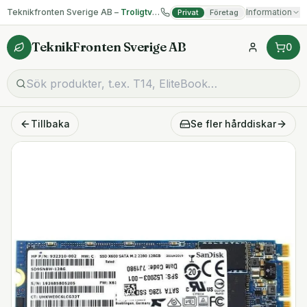
Teknikfronten Sverige AB –
Troligtvis billigast på begagnad IT!
Information
Privat
Företag
TeknikFronten Sverige AB
0
Tillbaka
Se fler
hårddiskar