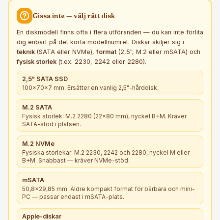
Gissa inte — välj rätt
disk
En diskmodell finns ofta i flera utföranden — du kan inte förlita
dig enbart på det korta modellnumret. Diskar skiljer sig i
teknik
(SATA eller NVMe),
format
(2,5", M.2 eller mSATA) och
fysisk storlek
(t.ex. 2230, 2242 eller 2280).
2,5" SATA SSD
100×70×7 mm. Ersätter en vanlig 2,5"-hårddisk.
M.2 SATA
Fysisk storlek: M.2 2280 (22×80 mm), nyckel B+M. Kräver
SATA-stöd i platsen.
M.2 NVMe
Fysiska storlekar: M.2 2230, 2242 och 2280, nyckel M eller
B+M. Snabbast — kräver NVMe-stöd.
mSATA
50,8×29,85 mm. Äldre kompakt format för bärbara och mini-
PC — passar endast i mSATA-plats.
Apple-diskar