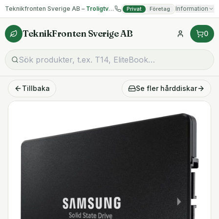
Teknikfronten Sverige AB –
Troligtvis billigast på begagnad IT!
Information
Privat
Företag
TeknikFronten Sverige AB
0
Tillbaka
Se fler
hårddiskar