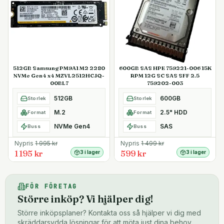
512GB Samsung PM9A1 M2 2280
600GB SAS HPE 759221-006 15K
NVMe Gen4 x4 MZVL2512HCJQ-
RPM 12G SC SAS SFF 2.5
00BL7
759202-003
512GB
600GB
Storlek
Storlek
M.2
2.5" HDD
Format
Format
NVMe Gen4
SAS
Buss
Buss
Nypris
1 995
kr
Nypris
1 499
kr
1 195 kr
599 kr
3 i lager
3 i lager
FÖR FÖRETAG
Större inköp? Vi hjälper dig!
Större inköpsplaner? Kontakta oss så hjälper vi dig med
skräddarsydda lösningar för att möta just dina behov.