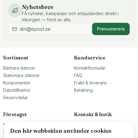
Nyhetsbrev
Få nyheter, kampanjer och erbjudanden direkt i
inkorgen — först av alla.
Prenumerera
Sortiment
Kundservice
Bärbara datorer
Kontaktformulär
Stationära datorer
FAQ
Komponenter
Frakt & leverans
Datortillbehör
Betalning
Reservdelar
Företaget
Kontakt & butik
Om oss
Teknikfronten Sverige AB
Den här webbsidan använder cookies
Malmö, Sverige
Större inköp?