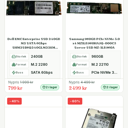
Dell EMC Enterprise SSD 240GB
Samsung 960GB PCIe NVMe 3.0
M2 SATA 6Gbps
x4 MZ1LB960HAJQ-000C3
SHM2S86Q240GLM22EM
Server SSD MZ-1LB960A
Kioxia SafeDATA
240GB
960GB
Storlek
Storlek
M.2 2280
M.2 22110
Format
Format
SATA 6Gbps
PCIe NVMe 3.0 x4
Buss
Buss
Nypris
1 999
kr
Nypris
4 499
kr
799 kr
2 499 kr
2 i lager
2 i lager
-
40
%
-
60
%