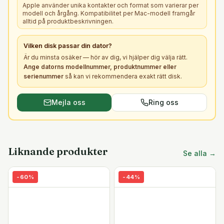
Apple använder unika kontakter och format som varierar per
modell och årgång. Kompatibilitet per Mac-modell framgår
alltid på produktbeskrivningen.
Vilken
disk
passar din dator?
Är du minsta osäker — hör av dig, vi hjälper dig välja rätt.
Ange datorns modellnummer, produktnummer eller
serienummer
så kan vi rekommendera exakt rätt
disk
.
Mejla oss
Ring oss
Liknande produkter
Se alla →
-
60
%
-
44
%