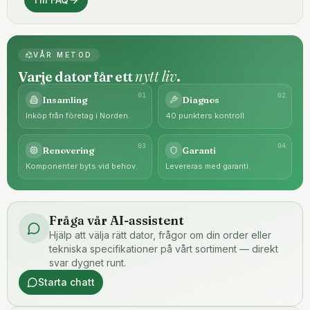
VÅR METOD
nytt liv
Varje dator får ett
.
0
1
0
2
Insamling
Diagnos
Inköp från företag i Norden.
40 punkters kontroll.
0
3
0
4
Renovering
Garanti
Komponenter byts vid behov.
Levereras med garanti.
Fråga vår AI-assistent
Hjälp att välja rätt dator, frågor om din order eller
tekniska specifikationer på vårt sortiment — direkt
svar dygnet runt.
Starta chatt