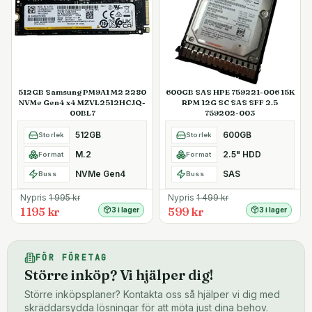
512GB Samsung PM9A1 M2 2280
600GB SAS HPE 759221-006 15K
NVMe Gen4 x4 MZVL2512HCJQ-
RPM 12G SC SAS SFF 2.5
00BL7
759202-003
512GB
600GB
Storlek
Storlek
M.2
2.5" HDD
Format
Format
NVMe Gen4
SAS
Buss
Buss
Nypris
1 995
kr
Nypris
1 499
kr
1 195 kr
599 kr
3 i lager
3 i lager
FÖR FÖRETAG
Större inköp? Vi hjälper dig!
Större inköpsplaner? Kontakta oss så hjälper vi dig med
skräddarsydda lösningar för att möta just dina behov.