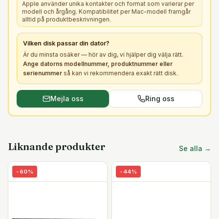
Apple använder unika kontakter och format som varierar per
modell och årgång. Kompatibilitet per Mac-modell framgår
alltid på produktbeskrivningen.
Vilken
disk
passar din dator?
Är du minsta osäker — hör av dig, vi hjälper dig välja rätt.
Ange datorns modellnummer, produktnummer eller
serienummer
så kan vi rekommendera exakt rätt
disk
.
Mejla oss
Ring oss
Liknande produkter
Se alla →
-
60
%
-
44
%