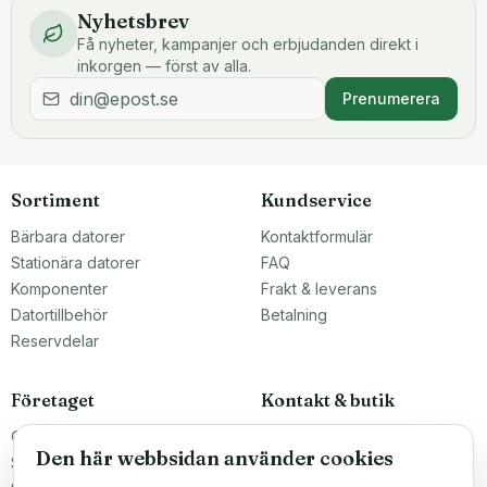
Nyhetsbrev
Få nyheter, kampanjer och erbjudanden direkt i
inkorgen — först av alla.
Prenumerera
Sortiment
Kundservice
Bärbara datorer
Kontaktformulär
Stationära datorer
FAQ
Komponenter
Frakt & leverans
Datortillbehör
Betalning
Reservdelar
Företaget
Kontakt & butik
Om oss
Teknikfronten Sverige AB
Den här webbsidan använder cookies
Malmö, Sverige
Större inköp?
info@teknikfronten.se