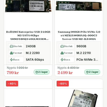
Dell EMC Enterprise SSD 240GB
Samsung 960GB PCIe NVMe 3.0
M2 SATA 6Gbps
x4 MZ1LB960HAJQ-000C3
SHM2S86Q240GLM22EM
Server SSD MZ-1LB960A
Kioxia SafeDATA
240GB
960GB
Storlek
Storlek
M.2 2280
M.2 22110
Format
Format
SATA 6Gbps
PCIe NVMe 3.0 x4
Buss
Buss
Nypris
1 999
kr
Nypris
4 499
kr
799 kr
2 499 kr
2 i lager
2 i lager
-
40
%
-
60
%