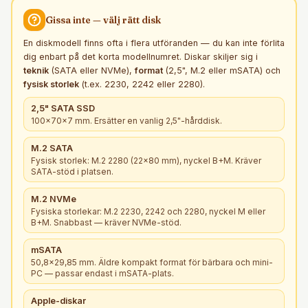
Gissa inte — välj rätt
disk
En diskmodell finns ofta i flera utföranden — du kan inte förlita
dig enbart på det korta modellnumret. Diskar skiljer sig i
teknik
(SATA eller NVMe),
format
(2,5", M.2 eller mSATA) och
fysisk storlek
(t.ex. 2230, 2242 eller 2280).
2,5" SATA SSD
100×70×7 mm. Ersätter en vanlig 2,5"-hårddisk.
M.2 SATA
Fysisk storlek: M.2 2280 (22×80 mm), nyckel B+M. Kräver
SATA-stöd i platsen.
M.2 NVMe
Fysiska storlekar: M.2 2230, 2242 och 2280, nyckel M eller
B+M. Snabbast — kräver NVMe-stöd.
mSATA
50,8×29,85 mm. Äldre kompakt format för bärbara och mini-
PC — passar endast i mSATA-plats.
Apple-diskar