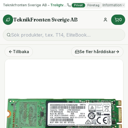
Teknikfronten Sverige AB –
Troligtvis billigast på begagnad IT!
Information
Privat
Företag
TeknikFronten Sverige AB
0
Tillbaka
Se fler
hårddiskar