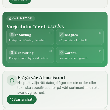
VÅR METOD
nytt liv
Varje dator får ett
.
0
1
0
2
Insamling
Diagnos
Inköp från företag i Norden.
40 punkters kontroll.
0
3
0
4
Renovering
Garanti
Komponenter byts vid behov.
Levereras med garanti.
Fråga vår AI-assistent
Hjälp att välja rätt dator, frågor om din order eller
tekniska specifikationer på vårt sortiment — direkt
svar dygnet runt.
Starta chatt