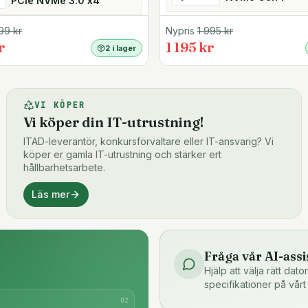
PCIe NVMe 3.0 x4
99
kr
Nypris
1 995
kr
r
1 195 kr
2 i lager
VI KÖPER
Vi köper din IT-utrustning!
ITAD-leverantör, konkursförvaltare eller IT-ansvarig? Vi
köper er gamla IT-utrustning och stärker ert
hållbarhetsarbete.
Läs mer
Fråga vår AI-assi
Hjälp att välja rätt dat
specifikationer på vårt
0
2