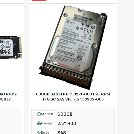
280 NVMe
600GB SAS HPE 759221-006 15K RPM
00BL7
12G SC SAS SFF 2.5 759202-003
600GB
Storlek
2.5" HDD
Format
SAS
Buss