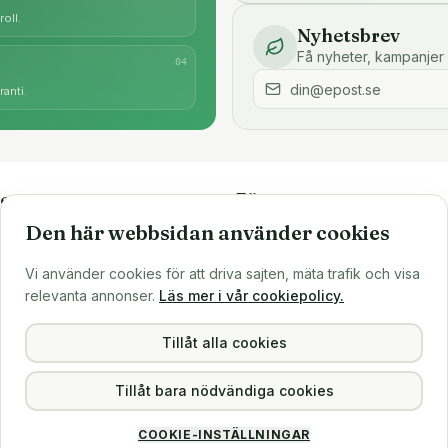
oll.
Nyhetsbrev
Få nyheter, kampanjer 
0
4
anti.
e
Företaget
Den här webbsidan använder cookies
är
Om oss
Större inköp?
Vi använder cookies för att driva sajten, mäta trafik och visa
ns
Sälj till oss
relevanta annonser.
Läs mer i vår cookiepolicy.
Köpvillkor
Integritetspolicy
Tillåt alla cookies
Tillåt bara nödvändiga cookies
COOKIE-INSTÄLLNINGAR