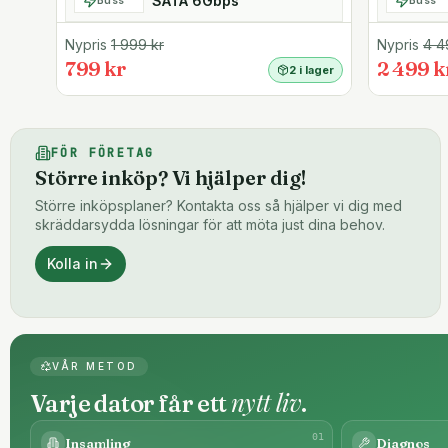
SATA 6Gbps
Buss
Buss
Nypris
1 999
kr
Nypris
4 4
799 kr
2 499 k
2 i lager
FÖR FÖRETAG
Större inköp? Vi hjälper dig!
Större inköpsplaner? Kontakta oss så hjälper vi dig med
skräddarsydda lösningar för att möta just dina behov.
Kolla in
VÅR METOD
nytt liv
Varje dator får ett
.
0
1
Insamling
Diagnos