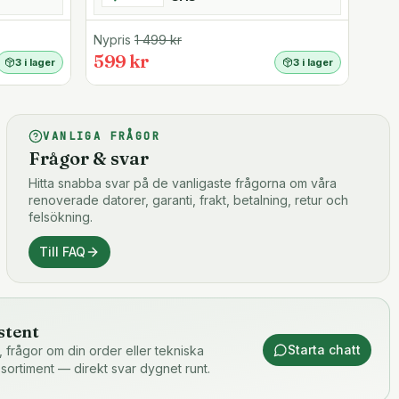
Nypris
1 499
kr
599 kr
3 i lager
3 i lager
VANLIGA FRÅGOR
Frågor & svar
Hitta snabba svar på de vanligaste frågorna om våra
renoverade datorer, garanti, frakt, betalning, retur och
felsökning.
Till FAQ
stent
Starta chatt
or, frågor om din order eller tekniska
 sortiment — direkt svar dygnet runt.