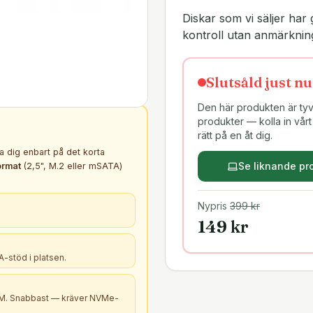
Diskar som vi säljer h
kontroll utan anmärknin
Slutsåld just nu
Den här produkten är tyvä
produkter — kolla in vårt 
rätt på en åt dig.
ta dig enbart på det korta
Se liknande pr
ormat
(2,5", M.2 eller mSATA)
Nypris
399
kr
149
kr
-stöd i platsen.
B+M. Snabbast — kräver NVMe-