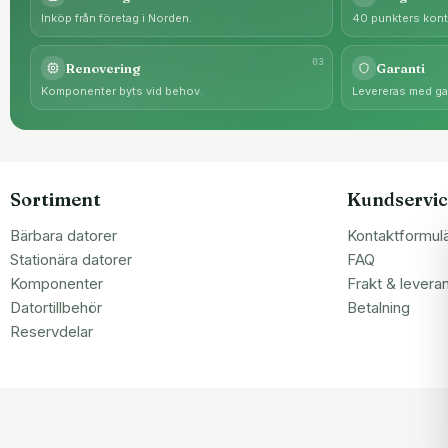
Inköp från företag i Norden.
40 punkters kontr
0
3
Renovering
Garanti
Komponenter byts vid behov.
Levereras med gar
Sortiment
Kundservic
Bärbara datorer
Kontaktformul
Stationära datorer
FAQ
Komponenter
Frakt & levera
Datortillbehör
Betalning
Reservdelar