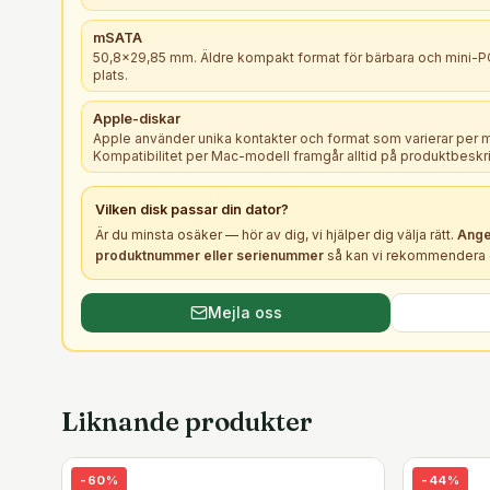
mSATA
50,8×29,85 mm. Äldre kompakt format för bärbara och mini-
plats.
Apple-diskar
Apple använder unika kontakter och format som varierar per 
Kompatibilitet per Mac-modell framgår alltid på produktbeskr
Vilken
disk
passar din dator?
Är du minsta osäker — hör av dig, vi hjälper dig välja rätt.
Ange
produktnummer eller serienummer
så kan vi rekommendera e
Mejla oss
Liknande produkter
-
60
%
-
44
%