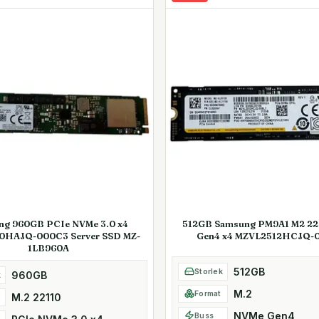
ng 960GB PCIe NVMe 3.0 x4
512GB Samsung PM9A1 M2 2
0HAJQ-000C3 Server SSD MZ-
Gen4 x4 MZVL2512HCJQ-
1LB960A
512GB
Storlek
960GB
k
M.2
Format
M.2 22110
NVMe Gen4
Buss