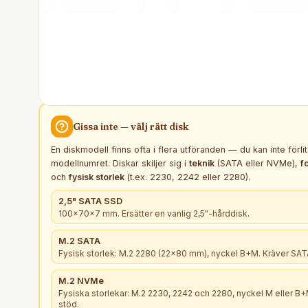
Gissa inte — välj rätt
disk
En diskmodell finns ofta i flera utföranden — du kan inte förli
modellnumret. Diskar skiljer sig i
teknik
(SATA eller NVMe),
f
och
fysisk storlek
(t.ex. 2230, 2242 eller 2280).
2,5" SATA SSD
100×70×7 mm. Ersätter en vanlig 2,5"-hårddisk.
M.2 SATA
Fysisk storlek: M.2 2280 (22×80 mm), nyckel B+M. Kräver SATA
M.2 NVMe
Fysiska storlekar: M.2 2230, 2242 och 2280, nyckel M eller 
stöd.