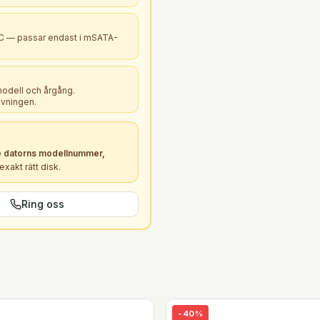
PC — passar endast i mSATA-
modell och årgång.
ivningen.
 datorns modellnummer,
xakt rätt
disk
.
Ring oss
-
40
%