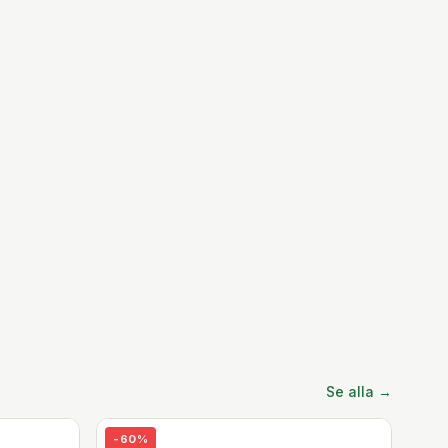
Se alla →
-
60
%