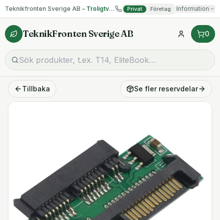
Teknikfronten Sverige AB –
Troligtvis billigast på begagnad IT!
Information
Privat
Företag
TeknikFronten Sverige AB
0
Tillbaka
Se fler
reservdelar