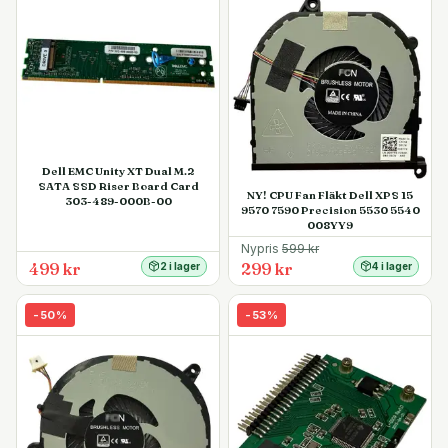
Dell EMC Unity XT Dual M.2
SATA SSD Riser Board Card
NY! CPU Fan Fläkt Dell XPS 15
303-489-000B-00
9570 7590 Precision 5530 5540
008YY9
Nypris
599
kr
499 kr
299 kr
2 i lager
4 i lager
-
50
%
-
53
%