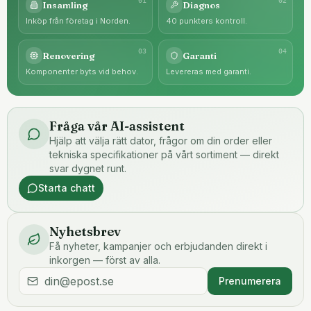
0
1
0
2
Insamling
Diagnos
Inköp från företag i Norden.
40 punkters kontroll.
0
3
0
4
Renovering
Garanti
Komponenter byts vid behov.
Levereras med garanti.
Fråga vår AI-assistent
Hjälp att välja rätt dator, frågor om din order eller
tekniska specifikationer på vårt sortiment — direkt
svar dygnet runt.
Starta chatt
Nyhetsbrev
Få nyheter, kampanjer och erbjudanden direkt i
inkorgen — först av alla.
Prenumerera