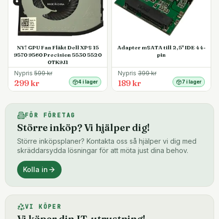
NY! GPU Fan Fläkt Dell XPS 15
Adapter mSATA till 2,5" IDE 44-
9570 9560 Precision 5530 5520
pin
0TK9J1
Nypris
599
kr
Nypris
399
kr
299 kr
189 kr
4 i lager
7 i lager
FÖR FÖRETAG
Större inköp? Vi hjälper dig!
Större inköpsplaner? Kontakta oss så hjälper vi dig med
skräddarsydda lösningar för att möta just dina behov.
Kolla in
VI KÖPER
Vi köper din IT-utrustning!