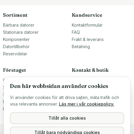
Sortiment
Kundservice
Bärbara datorer
Kontaktformulär
Stationära datorer
FAQ
Komponenter
Frakt & leverans
Datortillbehör
Betalning
Reservdelar
Företaget
Kontakt & butik
Om oss
Teknikfronten Sverige AB
Den här webbsidan använder cookies
Malmö, Sverige
Större inköp?
info@teknikfronten.se
Sälj till oss
Vi använder cookies för att driva sajten, mäta trafik och
Köpvillkor
ÖPPETTIDER
visa relevanta annonser.
Läs mer i vår cookiepolicy.
Mån–Fre 10–16
Integritetspolicy
Hitta hit →
Tillåt alla cookies
Tillåt bara nödvändiga cookies