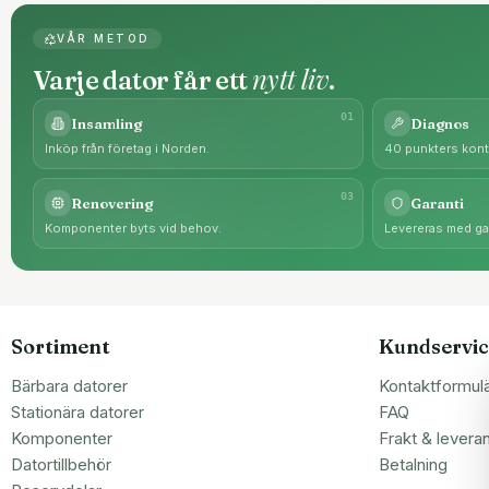
VÅR METOD
nytt liv
Varje dator får ett
.
0
1
Insamling
Diagnos
Inköp från företag i Norden.
40 punkters kontr
0
3
Renovering
Garanti
Komponenter byts vid behov.
Levereras med gar
Sortiment
Kundservic
Bärbara datorer
Kontaktformul
Stationära datorer
FAQ
Komponenter
Frakt & levera
Datortillbehör
Betalning