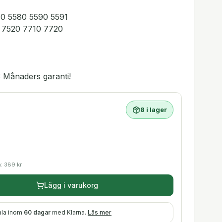
70 5580 5590 5591
10 7520 7710 7720
 Månaders garanti!
8 i lager
a:
389
kr
Lägg i varukorg
ala inom
60 dagar
med Klarna.
Läs mer