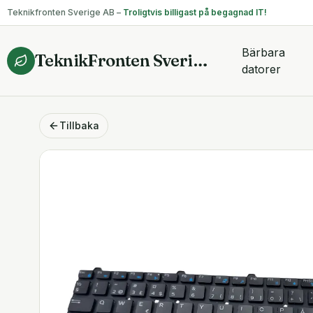
Teknikfronten Sverige AB –
Troligtvis billigast på begagnad IT!
Bärbara
TeknikFronten Sverige AB
datorer
Tillbaka