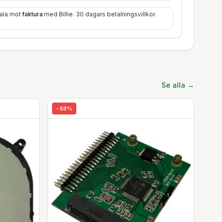
tala mot
faktura
med Billie. 30 dagars betalningsvillkor.
Se alla →
-
53
%