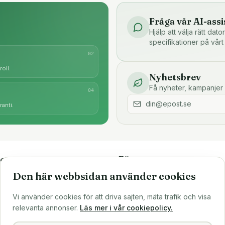
Fråga vår AI-assi
Hjälp att välja rätt dat
specifikationer på vårt
0
2
oll.
Nyhetsbrev
Få nyheter, kampanjer 
0
4
anti.
e
Företaget
Den här webbsidan använder cookies
är
Om oss
Större inköp?
Vi använder cookies för att driva sajten, mäta trafik och visa
ns
Sälj till oss
relevanta annonser.
Läs mer i vår cookiepolicy.
Köpvillkor