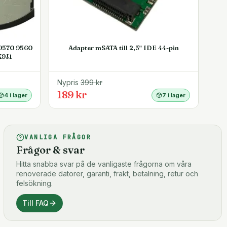
 9570 9560
Adapter mSATA till 2,5" IDE 44-pin
K9J1
Nypris
399
kr
189 kr
4 i lager
7 i lager
VANLIGA FRÅGOR
Frågor & svar
Hitta snabba svar på de vanligaste frågorna om våra
renoverade datorer, garanti, frakt, betalning, retur och
felsökning.
Till FAQ