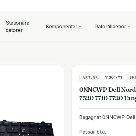
Stationära
Komponenter
Datortillbehör
datorer
11301-Y1
ART.NR
SK
0NNCWP Dell Nordic
7520 7710 7720 Tan
Begagnat 0NNCWP Dell 
Passar bl.a.