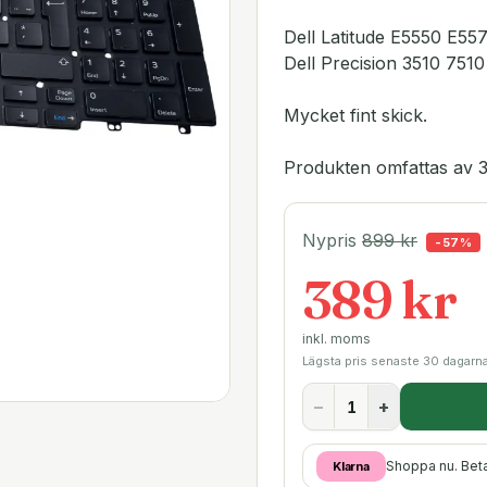
Dell Latitude E5550 E55
Dell Precision 3510 75
Mycket fint skick.
Produkten omfattas av 3
Nypris
899
kr
-
57
%
389 kr
inkl. moms
Lägsta pris senaste 30 dagarn
−
+
Shoppa nu. Bet
Klarna