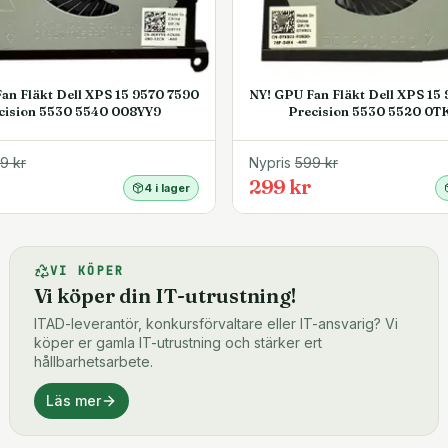
an Fläkt Dell XPS 15 9570 7590
NY! GPU Fan Fläkt Dell XPS 15
cision 5530 5540 008YY9
Precision 5530 5520 0T
99
kr
Nypris
599
kr
299 kr
4 i lager
VI KÖPER
Vi köper din IT-utrustning!
ITAD-leverantör, konkursförvaltare eller IT-ansvarig? Vi
köper er gamla IT-utrustning och stärker ert
hållbarhetsarbete.
Läs mer