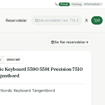
Information
Privat
Företag
Reservdelar
0
Se fler
reservdelar
0NNCWP
U
 Keyboard 5590 5591 Precision 7510
gentbord
Nordic Keyboard Tangentbord