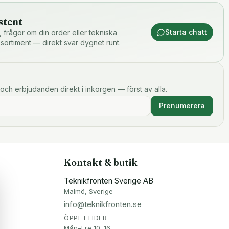
stent
Starta chatt
or, frågor om din order eller tekniska
 sortiment — direkt svar dygnet runt.
och erbjudanden direkt i inkorgen — först av alla.
Prenumerera
Kontakt & butik
Teknikfronten Sverige AB
Malmö, Sverige
info@teknikfronten.se
ÖPPETTIDER
Mån–Fre 10–16