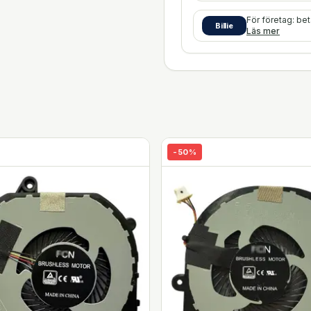
För företag: be
Billie
Läs mer
-
50
%