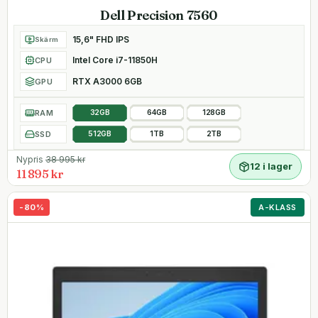
Dell Precision 7560
15,6" FHD IPS
Skärm
Intel Core i7-11850H
CPU
RTX A3000 6GB
GPU
RAM
32GB
64GB
128GB
SSD
512GB
1TB
2TB
Nypris
38 995
kr
12 i lager
11 895 kr
-
80
%
A-KLASS