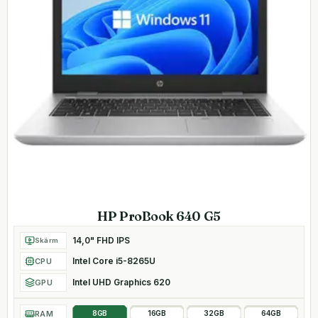
HP ProBook 640 G5
14,0" FHD IPS
Skärm
Intel Core i5-8265U
CPU
Intel UHD Graphics 620
GPU
RAM
8GB
16GB
32GB
64GB