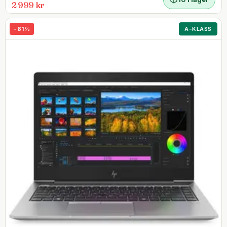
2 999 kr
-
81
%
A-KLASS