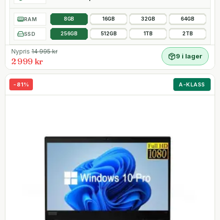
RAM
8GB
16GB
32GB
64GB
SSD
256GB
512GB
1TB
2TB
Nypris
14 995
kr
9 i lager
2 999 kr
-
81
%
A-KLASS