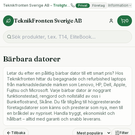
Teknikfronten Sverige AB –
Troligtvis billigast på begagnad IT!
Information
Privat
Företag
TeknikFronten Sverige AB
0
Bärbara datorer
Letar du efter en pålitlig bärbar dator till ett smart pris? Hos
Teknikfronten hittar du begagnade och refurbished laptops
från marknadsledande märken som Lenovo, HP, Dell, Apple,
Fujitsu och Microsoft. Varje bärbar dator är noggrant
funktionstestad, rengjord och nollställd av oss i
Bunkeflostrand, Skåne. Du får tillgång till högpresterande
företagsdatorer som känns och presterar som nya, men till
en bråkdel av nypriset. Handla tryggt, ekonomiskt och
hållbart – alltid med garanti och snabb leverans.
Tillbaka
Filter