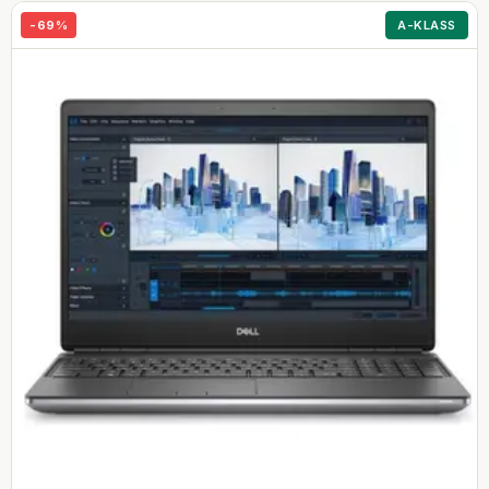
-
69
%
A-KLASS