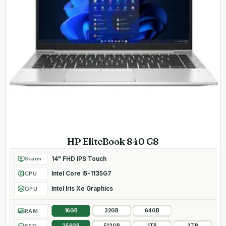
HP EliteBook 840 G8
14" FHD IPS Touch
Skärm
Intel Core i5-1135G7
CPU
Intel Iris Xe Graphics
GPU
RAM
16GB
32GB
64GB
SSD
256GB
512GB
1TB
2TB