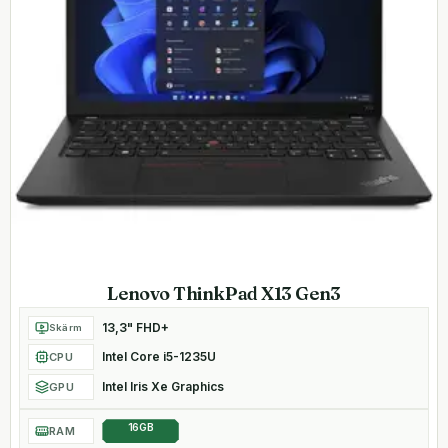
Lenovo ThinkPad X13 Gen3
13,3" FHD+
Skärm
Intel Core i5-1235U
CPU
Intel Iris Xe Graphics
GPU
16GB
RAM