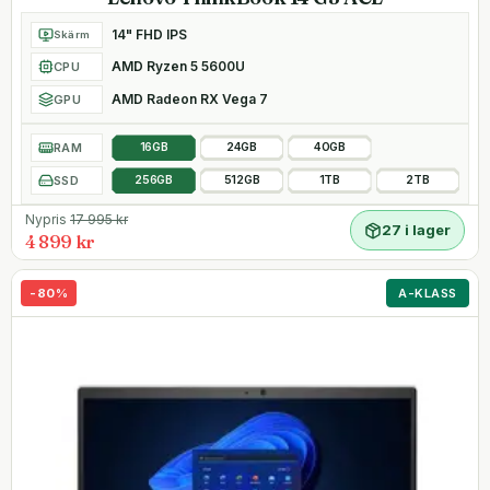
14" FHD IPS
Skärm
AMD Ryzen 5 5600U
CPU
AMD Radeon RX Vega 7
GPU
RAM
16GB
24GB
40GB
SSD
256GB
512GB
1TB
2TB
Nypris
17 995
kr
27 i lager
4 899 kr
-
80
%
A-KLASS