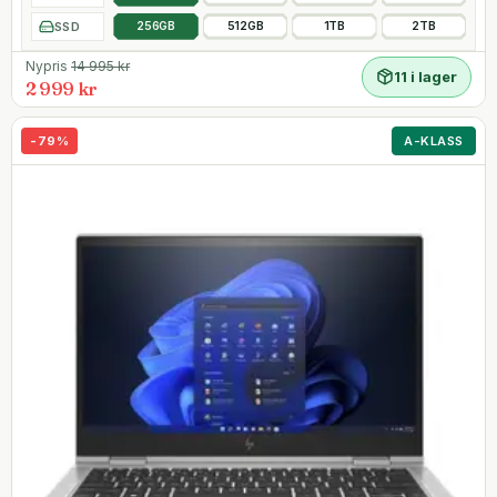
SSD
256GB
512GB
1TB
2TB
Nypris
14 995
kr
11 i lager
2 999 kr
-
79
%
A-KLASS