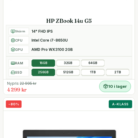
HP ZBook 14u G5
14" FHD IPS
Skärm
Intel Core i7-8650U
CPU
AMD Pro WX3100 2GB
GPU
RAM
16GB
32GB
64GB
SSD
256GB
512GB
1TB
2TB
Nypris
22 995
kr
10 i lager
4 299 kr
-
80
%
A-KLASS