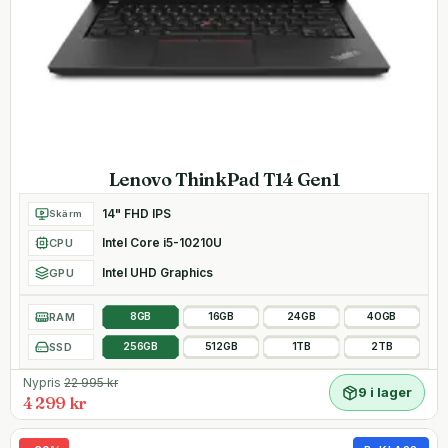
Lenovo ThinkPad T14 Gen1
14" FHD IPS
Skärm
Intel Core i5-10210U
CPU
Intel UHD Graphics
GPU
RAM
8GB
16GB
24GB
40GB
SSD
256GB
512GB
1TB
2TB
Nypris
22 995
kr
9 i lager
4 299 kr