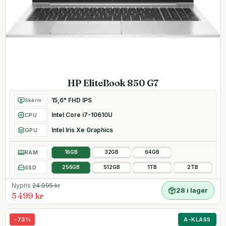
HP EliteBook 850 G7
15,6" FHD IPS
Skärm
Intel Core i7-10610U
CPU
Intel Iris Xe Graphics
GPU
RAM
16GB
32GB
64GB
SSD
256GB
512GB
1TB
2TB
Nypris
24 995
kr
28 i lager
5 499 kr
-
73
%
A-KLASS