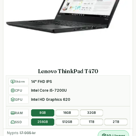
Lenovo ThinkPad T470
14" FHD IPS
Skärm
Intel Core i5-7200U
CPU
Intel HD Graphics 620
GPU
RAM
8GB
16GB
32GB
SSD
256GB
512GB
1TB
2TB
Nypris
17 995
kr
10 i lager