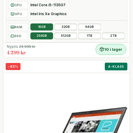
Intel Core i5-1135G7
CPU
Intel Iris Xe Graphics
GPU
RAM
16GB
32GB
64GB
SSD
256GB
512GB
1TB
2TB
Nypris
24 995
kr
10 i lager
4 299 kr
-
83
%
A-KLASS