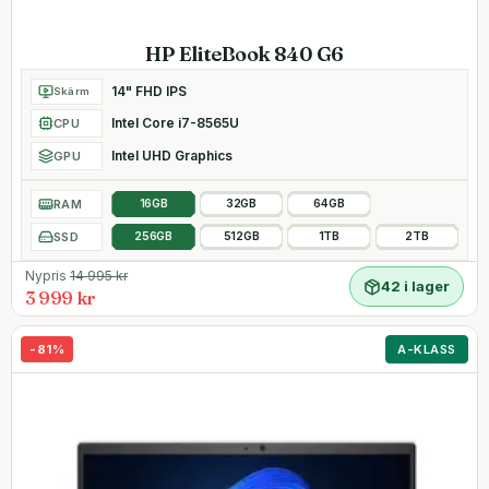
HP EliteBook 840 G6
14" FHD IPS
Skärm
Intel Core i7-8565U
CPU
Intel UHD Graphics
GPU
RAM
16GB
32GB
64GB
SSD
256GB
512GB
1TB
2TB
Nypris
14 995
kr
42 i lager
3 999 kr
-
81
%
A-KLASS