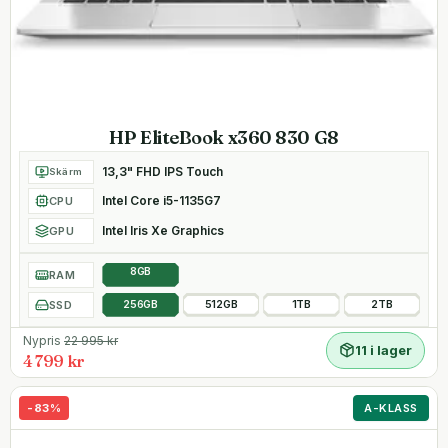
HP EliteBook x360 830 G8
13,3" FHD IPS Touch
Skärm
Intel Core i5-1135G7
CPU
Intel Iris Xe Graphics
GPU
8GB
RAM
SSD
256GB
512GB
1TB
2TB
Nypris
22 995
kr
11 i lager
4 799 kr
-
83
%
A-KLASS