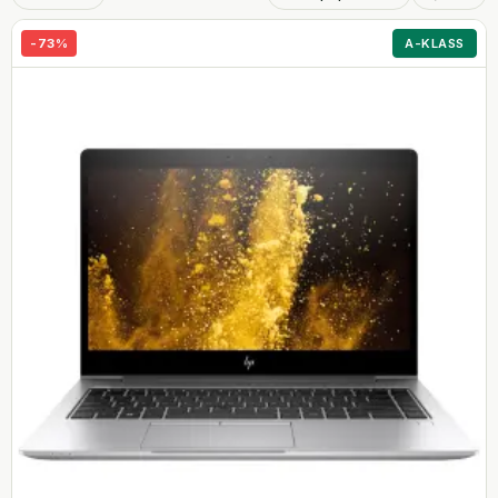
-
73
%
A-KLASS