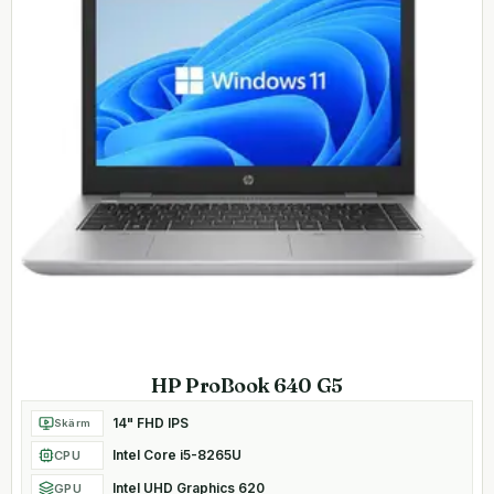
HP ProBook 640 G5
14" FHD IPS
Skärm
Intel Core i5-8265U
CPU
Intel UHD Graphics 620
GPU