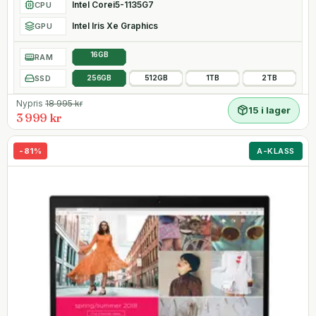
Intel Corei5-1135G7
CPU
Intel Iris Xe Graphics
GPU
16GB
RAM
SSD
256GB
512GB
1TB
2TB
Nypris
18 995
kr
15 i lager
3 999 kr
-
81
%
A-KLASS