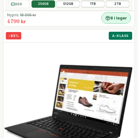
SSD
256GB
512GB
1TB
2TB
Nypris
18 995
kr
8 i lager
4 799 kr
-
83
%
A-KLASS