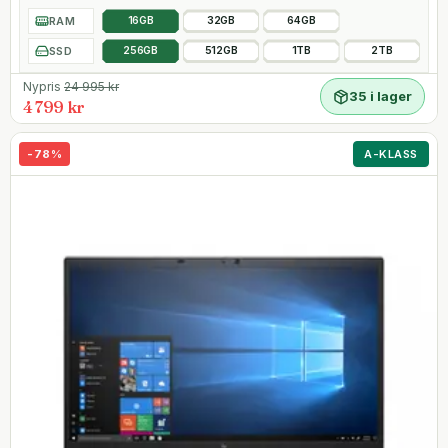
RAM
16GB
32GB
64GB
SSD
256GB
512GB
1TB
2TB
Nypris
24 995
kr
35 i lager
4 799 kr
-
78
%
A-KLASS