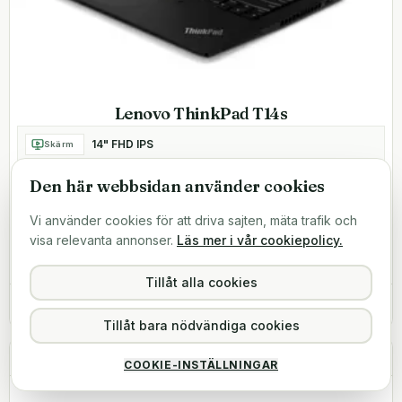
Lenovo ThinkPad T14s
14" FHD IPS
Skärm
Intel Core i5-10310U
CPU
Den här webbsidan använder cookies
Intel UHD Graphics
GPU
Vi använder cookies för att driva sajten, mäta trafik och
16GB
RAM
visa relevanta annonser.
Läs mer i vår cookiepolicy.
SSD
256GB
512GB
1TB
2TB
Tillåt alla cookies
Nypris
22 995
kr
7 i lager
3 999 kr
Tillåt bara nödvändiga cookies
-
77
%
A-KLASS
COOKIE-INSTÄLLNINGAR