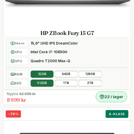
HP ZBook Fury 15 G7
15,6" UHD IPS DreamColor
Skärm
Intel Core i7-10850H
CPU
Quadro T2000 Max-Q
GPU
RAM
32GB
64GB
128GB
SSD
512GB
1TB
2TB
Nypris
42 995
kr
22 i lager
8 999 kr
-
79
%
A-KLASS