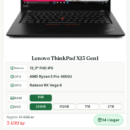
Lenovo ThinkPad X13 Gen1
13,3" FHD IPS
Skärm
AMD Ryzen 5 Pro 4650U
CPU
Radeon RX Vega 6
GPU
8GB
RAM
SSD
256GB
512GB
1TB
2TB
Nypris
17 995
kr
14 i lager
3 499 kr