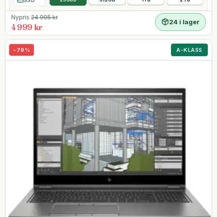
Nypris
24 995
kr
24 i lager
4 999 kr
-
79
%
A-KLASS