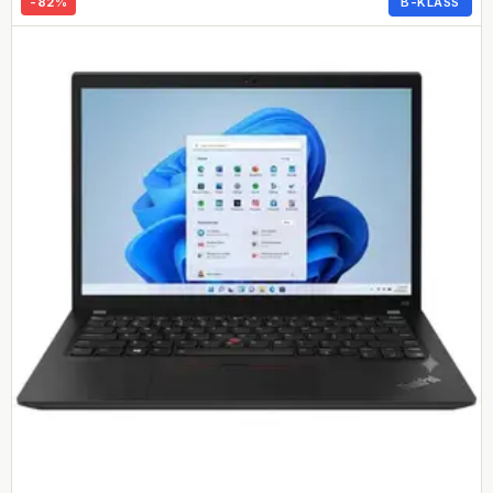
-
82
%
B-KLASS