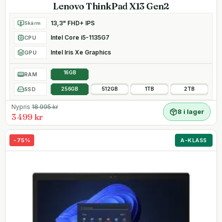
Lenovo ThinkPad X13 Gen2
13,3" FHD+ IPS
Skärm
Intel Core i5-1135G7
CPU
Intel Iris Xe Graphics
GPU
16GB
RAM
SSD
256GB
512GB
1TB
2TB
Nypris
18 995
kr
8 i lager
3 499 kr
-
75
%
A-KLASS